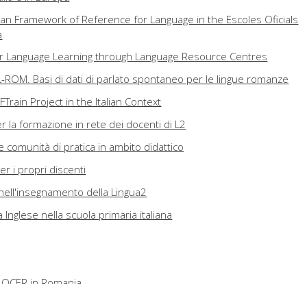
 Framework of Reference for Language in the Escoles Oficials
a
or Language Learning through Language Resource Centres
L-ROM. Basi di dati di parlato spontaneo per le lingue romanze
Train Project in the Italian Context
r la formazione in rete dei docenti di L2
a e comunità di pratica in ambito didattico
er i propri discenti
i nell'insegnamento della Lingua2
 Inglese nella scuola primaria italiana
 QCER in Romania
 in Austria at the Beginning of the Twenty-first Century