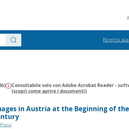
Ricerca av
Mb)
Consultabile solo con Adobe Acrobat Reader - soft
(
scopri come aprire i documenti
)
ages in Austria at the Beginning of th
entury
 Press