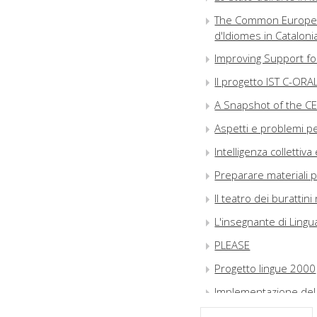
The Common European
d'Idiomes in Cataloni
Improving Support f
Il progetto IST C-ORA
A Snapshot of the CEF
Aspetti e problemi pe
Intelligenza collettiv
Preparare materiali p
Il teatro dei burattin
L'insegnante di Lingua
PLEASE
Progetto lingue 2000
Implementazione del
Learning Languages