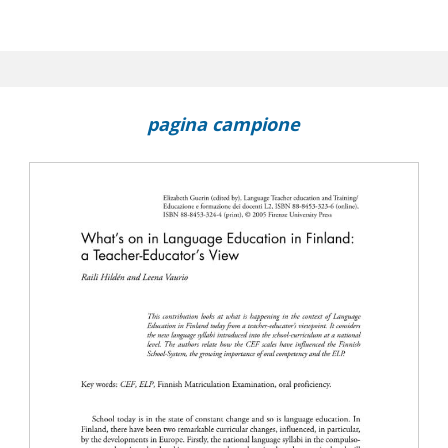
e Education in Finland
to Communicator
 in Germany
pagina campione