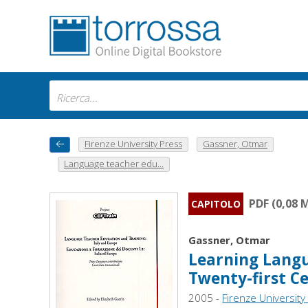
Firenze University Press
Gassner, Otmar
Language teacher edu...
PDF (0,08 
CAPITOLO
Gassner, Otmar
Learning Langu
Twenty-first C
2005 -
Firenze University