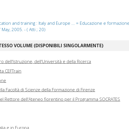
ion and training : Italy and Europe ... = Educazione e formazione d
7 May, 2005. - ( Atti ; 20)
TESSO VOLUME (DISPONIBILI SINGOLARMENTE)
o dell'Istruzione, dell'Università e della Ricerca
ta CEFTrain
one
lla Facoltà di Scienze della Formazione di Firenze
del Rettore dell'Ateneo fiorentino per il Programma SOCRATES
talia e in Europa