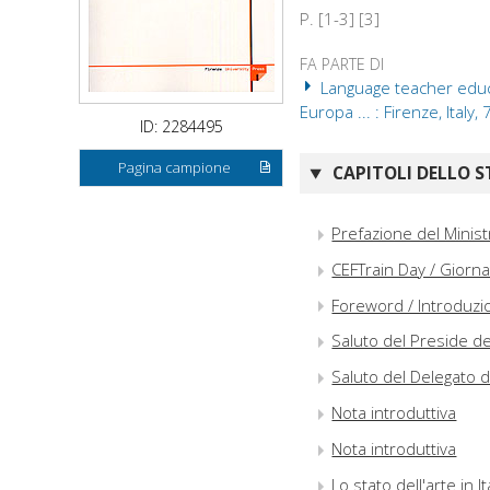
P. [1-3] [3]
FA PARTE DI
Language teacher educat
Europa ... : Firenze, Italy, 
ID: 2284495
Pagina campione
CAPITOLI DELLO S
Prefazione del Ministr
CEFTrain Day / Giorna
Foreword / Introduzi
Saluto del Preside de
Saluto del Delegato 
Nota introduttiva
Nota introduttiva
Lo stato dell'arte in I