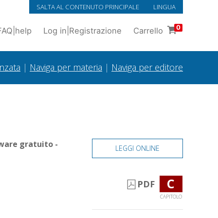
SALTA AL CONTENUTO PRINCIPALE
LINGUA
0
FAQ
|
help
Log in
|
Registrazione
Carrello
anzata
|
Naviga per materia
|
Naviga per editore
ware gratuito -
LEGGI ONLINE
C
e
PDF
CAPITOLO