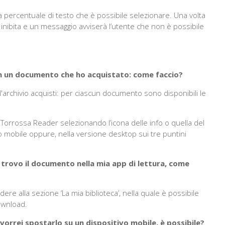
 la percentuale di testo che è possibile selezionare. Una volta
e inibita e un messaggio avviserà l’utente che non è possibile
on un documento che ho acquistato: come faccio?
o l'archivio acquisti: per ciascun documento sono disponibili le
 Torrossa Reader selezionando l’icona delle info o quella del
o mobile oppure, nella versione desktop sui tre puntini
on trovo il documento nella mia app di lettura, come
ere alla sezione ‘La mia biblioteca’, nella quale è possibile
download.
rrei spostarlo su un dispositivo mobile, è possibile?