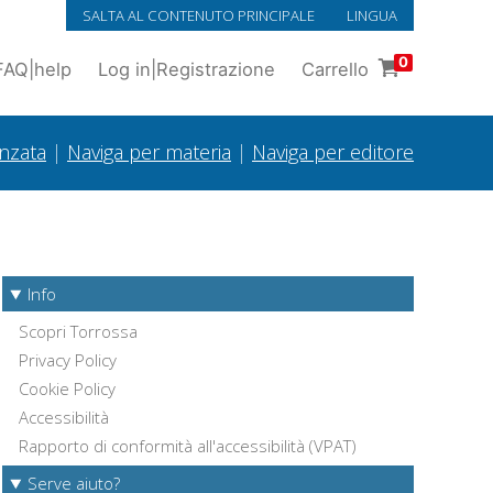
SALTA AL CONTENUTO PRINCIPALE
LINGUA
0
FAQ
|
help
Log in
|
Registrazione
Carrello
anzata
|
Naviga per materia
|
Naviga per editore
Info
Scopri Torrossa
Privacy Policy
Cookie Policy
Accessibilità
Rapporto di conformità all'accessibilità (VPAT)
Serve aiuto?