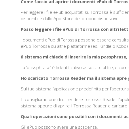
Come faccio ad aprire i documenti ePub di Torros
Per leggere i file ePub acquistati su Torrossa è sufficien
disponibile dallo App Store del proprio dispositivo.
Posso leggere i file ePub di Torrossa con altri letto
I documenti ePub di Torossa possono essere consultati 
ePub Torrossa su altre piattaforme (es. Kindle o Kobo) c
Il sistema mi chiede di inserire la mia passphrase, 
La ‘passphrase’ è l’identificativo associato al file, e corr
Ho scaricato Torrossa Reader ma il sistema apre g
Sul tuo sistema l’applicazione predefinita per l’apertur
Ti consigliamo quindi di rendere Torrossa Reader l’app
sistema oppure di aprire il Torrossa Reader e caricare il 
Quali operazioni sono possibili con i documenti a
Gli ePub possono avere una scadenza.