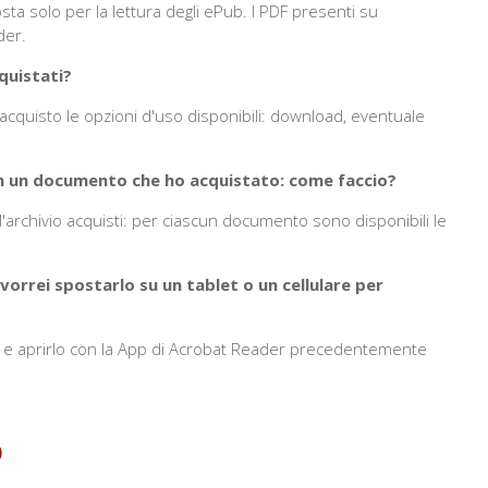
a solo per la lettura degli ePub. I PDF presenti su
der.
quistati?
cquisto le opzioni d'uso disponibili: download, eventuale
on un documento che ho acquistato: come faccio?
o l'archivio acquisti: per ciascun documento sono disponibili le
rrei spostarlo su un tablet o un cellulare per
tivo e aprirlo con la App di Acrobat Reader precedentemente
b