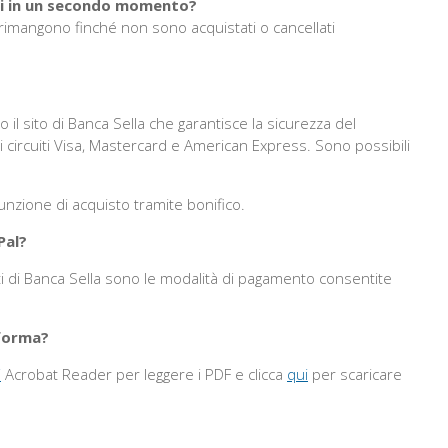
arli in un secondo momento?
vi rimangono finché non sono acquistati o cancellati
 il sito di Banca Sella che garantisce la sicurezza del
i circuiti Visa, Mastercard e American Express. Sono possibili
funzione di acquisto tramite bonifico.
Pal?
sti di Banca Sella sono le modalità di pagamento consentite
aforma?
i
Acrobat Reader per leggere i PDF e clicca
qui
per scaricare