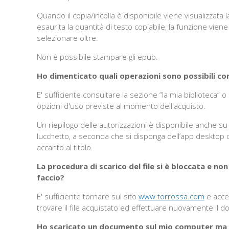
Quando il copia/incolla è disponibile viene visualizzata
esaurita la quantità di testo copiabile, la funzione vien
selezionare oltre.
Non è possibile stampare gli epub.
Ho dimenticato quali operazioni sono possibili c
E' sufficiente consultare la sezione “la mia biblioteca” 
opzioni d'uso previste al momento dell'acquisto.
Un riepilogo delle autorizzazioni è disponibile anche su
lucchetto, a seconda che si disponga dell’app desktop 
accanto al titolo.
La procedura di scarico del file si è bloccata e n
faccio?
E' sufficiente tornare sul sito
www.torrossa.com
e acced
trovare il file acquistato ed effettuare nuovamente il 
Ho scaricato un documento sul mio computer ma vo