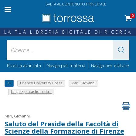
SALTA AL CONTENUTO PRINCIPALE
0
LA TUA LIBRERIA DIGITALE DI RICERCA
|
|
Ricerca avanzata
Naviga per materia
Naviga per editore
Firenze University Press
Mari, Giovanni
Language teacher edu...
Mari, Giovanni
Saluto del Preside della Facoltà di
Scienze della Formazione di Firenze