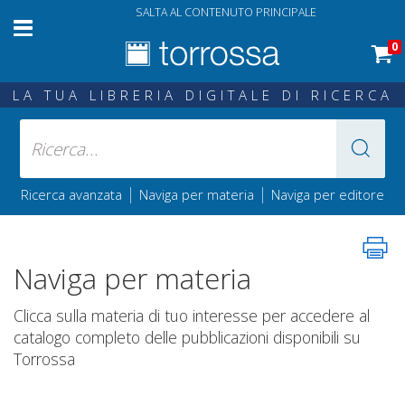
SALTA AL CONTENUTO PRINCIPALE
0
LA TUA LIBRERIA DIGITALE DI RICERCA
|
|
Ricerca avanzata
Naviga per materia
Naviga per editore
Naviga per materia
Clicca sulla materia di tuo interesse per accedere al
catalogo completo delle pubblicazioni disponibili su
Torrossa