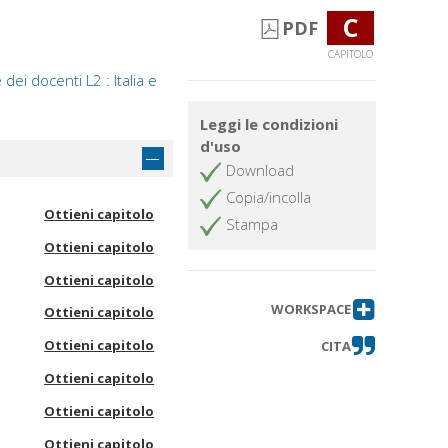
C
PDF
CAPITOLO
ei docenti L2 : Italia e
Leggi le condizioni
d'uso
Download
Copia/incolla
Ottieni capitolo
Stampa
Ottieni capitolo
Ottieni capitolo
WORKSPACE
Ottieni capitolo
Ottieni capitolo
CITA
Ottieni capitolo
Ottieni capitolo
Ottieni capitolo