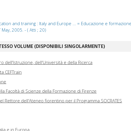
ion and training : Italy and Europe ... = Educazione e formazione d
7 May, 2005. - ( Atti ; 20)
TESSO VOLUME (DISPONIBILI SINGOLARMENTE)
o dell'Istruzione, dell'Università e della Ricerca
ta CEFTrain
one
lla Facoltà di Scienze della Formazione di Firenze
del Rettore dell'Ateneo fiorentino per il Programma SOCRATES
talia e in Europa