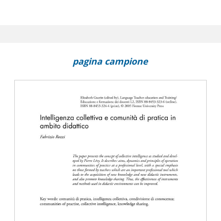
e Education in Finland
to Communicator
 in Germany
pagina campione