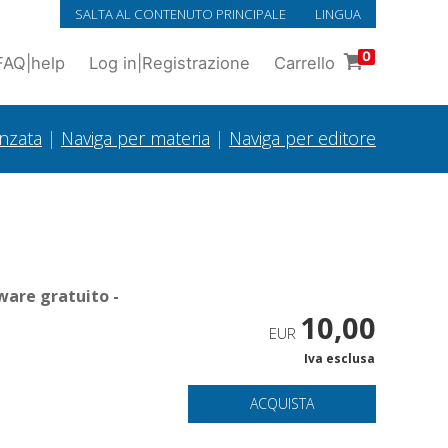
SALTA AL CONTENUTO PRINCIPALE
LINGUA
0
FAQ
|
help
Log in
|
Registrazione
Carrello
anzata
|
Naviga per materia
|
Naviga per editore
ware gratuito -
10,00
EUR
Iva esclusa
ACQUISTA