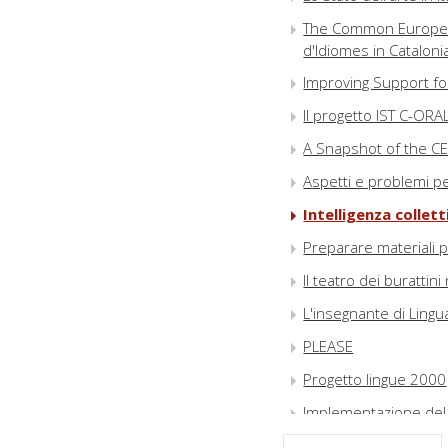
The Common European
d'Idiomes in Cataloni
Improving Support f
Il progetto IST C-ORA
A Snapshot of the CEF
Aspetti e problemi pe
Intelligenza collet
Preparare materiali p
Il teatro dei burattin
L'insegnante di Lingua
PLEASE
Progetto lingue 2000
Implementazione del
Learning Languages in