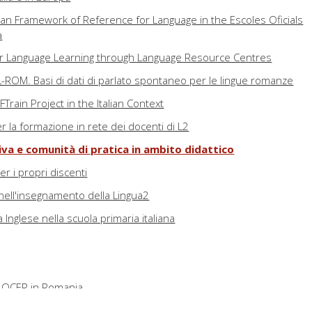
 Framework of Reference for Language in the Escoles Oficials
a
or Language Learning through Language Resource Centres
L-ROM. Basi di dati di parlato spontaneo per le lingue romanze
Train Project in the Italian Context
r la formazione in rete dei docenti di L2
tiva e comunità di pratica in ambito didattico
er i propri discenti
i nell'insegnamento della Lingua2
 Inglese nella scuola primaria italiana
 QCER in Romania
 Austria at the Beginning of the Twenty-first Century