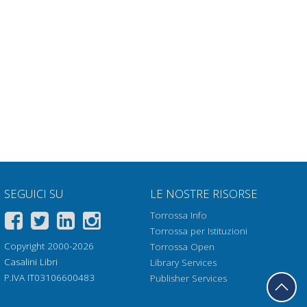
SEGUICI SU
LE NOSTRE RISORSE
Torrossa Info
Torrossa per Istituzioni
Copyright 2000-2026
Torrossa Open
Casalini Libri
Library Services
P.IVA IT03106600483
Publisher Services