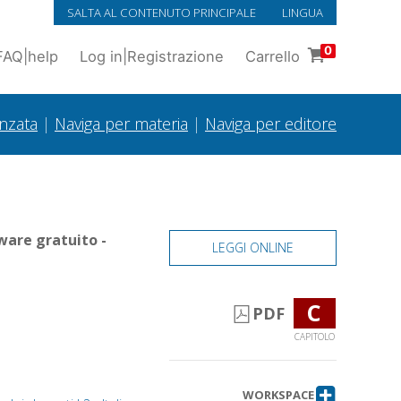
SALTA AL CONTENUTO PRINCIPALE
LINGUA
0
FAQ
|
help
Log in
|
Registrazione
Carrello
anzata
|
Naviga per materia
|
Naviga per editore
ware gratuito -
LEGGI ONLINE
C
PDF
CAPITOLO
WORKSPACE