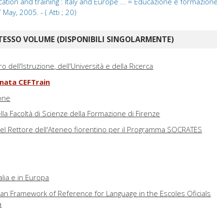
ion and training : Italy and Europe ... = Educazione e formazione d
7 May, 2005. - ( Atti ; 20)
TESSO VOLUME (DISPONIBILI SINGOLARMENTE)
o dell'Istruzione, dell'Università e della Ricerca
rnata CEFTrain
one
lla Facoltà di Scienze della Formazione di Firenze
del Rettore dell'Ateneo fiorentino per il Programma SOCRATES
talia e in Europa
 Framework of Reference for Language in the Escoles Oficials
a