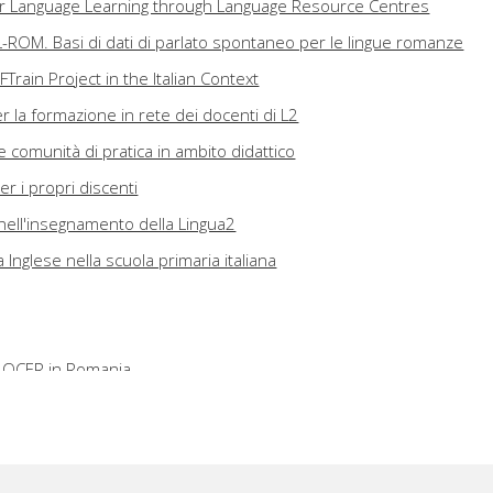
or Language Learning through Language Resource Centres
L-ROM. Basi di dati di parlato spontaneo per le lingue romanze
Train Project in the Italian Context
r la formazione in rete dei docenti di L2
a e comunità di pratica in ambito didattico
er i propri discenti
i nell'insegnamento della Lingua2
 Inglese nella scuola primaria italiana
 QCER in Romania
 Austria at the Beginning of the Twenty-first Century
e Education in Finland
to Communicator