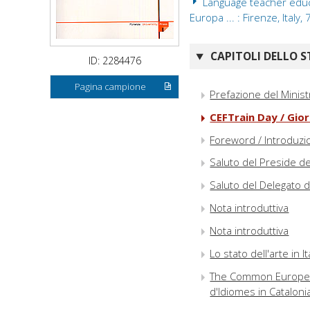
Language teacher educat
Europa ... : Firenze, Italy, 
CAPITOLI DELLO S
ID: 2284476
Pagina campione
Prefazione del Ministr
CEFTrain Day / Gio
Foreword / Introduzi
Saluto del Preside de
Saluto del Delegato 
Nota introduttiva
Nota introduttiva
Lo stato dell'arte in I
The Common European
d'Idiomes in Cataloni