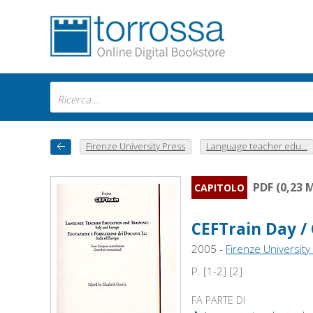
Firenze University Press
Language teacher edu...
PDF (0,23 
CAPITOLO
CEFTrain Day /
2005 -
Firenze University
P. [1-2] [2]
FA PARTE DI