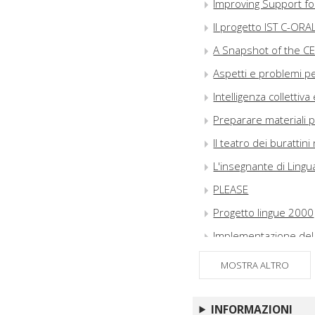
Improving Support f
Il progetto IST C-ORA
A Snapshot of the CEF
Aspetti e problemi pe
Intelligenza collettiv
Preparare materiali p
Il teatro dei burattin
L'insegnante di Lingua
PLEASE
Progetto lingue 2000
Implementazione del
Learning Languages in
MOSTRA ALTRO
What's on in Languag
From Grammar Book 
INFORMAZIONI