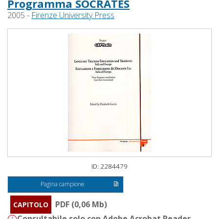
Programma SOCRATES
2005 -
Firenze University Press
ID: 2284479
Pagina campione
PDF (0,06 Mb)
CAPITOLO
Consultabile solo con Adobe Acrobat Reader -