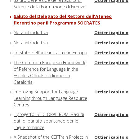
Saluto del Preside della Facoltà di
Ottieni capitolo
Scienze della Formazione di Firenze
Saluto del Delegato del Rettore dell'Ateneo
fiorentino per il Programma SOCRATES
Nota introduttiva
Ottieni capitolo
Nota introduttiva
Ottieni capitolo
Lo stato dell'arte in Italia e in Europa
Ottieni capitolo
The Common European Framework
Ottieni capitolo
of Reference for Language in the
Escoles Oficials d'Idiomes in
Catalonia
Improving Support for Language
Ottieni capitolo
Learning through Language Resource
Centres
Il progetto IST C-ORAL-ROM. Basi di
Ottieni capitolo
dati di parlato spontaneo per le
lingue romanze
A Snapshot of the CEFTrain Project in
Ottieni capitolo