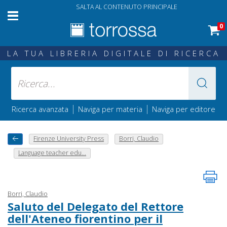
SALTA AL CONTENUTO PRINCIPALE
0
LA TUA LIBRERIA DIGITALE DI RICERCA
|
|
Ricerca avanzata
Naviga per materia
Naviga per editore
Firenze University Press
Borri, Claudio
Language teacher edu...
Borri, Claudio
Saluto del Delegato del Rettore
dell'Ateneo fiorentino per il