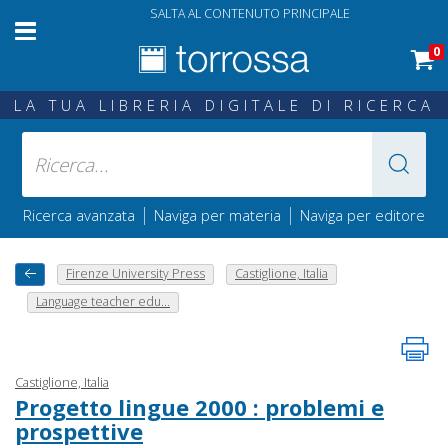
SALTA AL CONTENUTO PRINCIPALE
0
LA TUA LIBRERIA DIGITALE DI RICERCA
|
|
Ricerca avanzata
Naviga per materia
Naviga per editore
Firenze University Press
Castiglione, Italia
Language teacher edu...
Castiglione, Italia
Progetto lingue 2000 : problemi e
prospettive