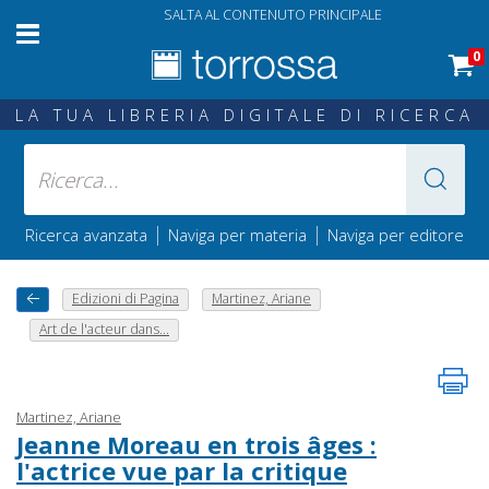
SALTA AL CONTENUTO PRINCIPALE
0
LA TUA LIBRERIA DIGITALE DI RICERCA
|
|
Ricerca avanzata
Naviga per materia
Naviga per editore
Edizioni di Pagina
Martinez, Ariane
Art de l'acteur dans...
Martinez, Ariane
Jeanne Moreau en trois âges :
l'actrice vue par la critique