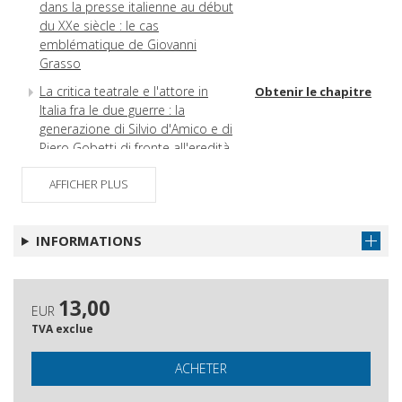
dans la presse italienne au début
du XXe siècle : le cas
emblématique de Giovanni
Grasso
La critica teatrale e l'attore in
Obtenir le chapitre
Italia fra le due guerre : la
generazione di Silvio d'Amico e di
Piero Gobetti di fronte all'eredità
culturale e teatrale del tardo
Ottocento
AFFICHER PLUS
«À la place d'une lettre, un acteur
Obtenir le chapitre
ou un journaliste» : jouer le
INFORMATIONS
journal vivant, d'après Sinjaja
Bluza
Les écoles de théâtre de Max
Obtenir le chapitre
13,00
EUR
Reinhardt et leur écho dans la
TVA exclue
presse
Le Monde dramatique et les
Obtenir le chapitre
ACHETER
actrices