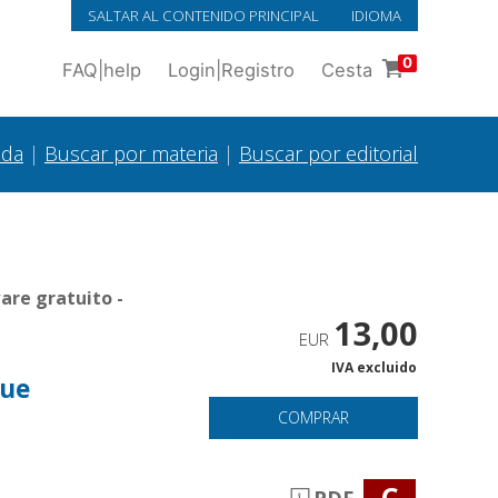
SALTAR AL CONTENIDO PRINCIPAL
IDIOMA
0
FAQ
|
help
Login
|
Registro
Cesta
ada
|
Buscar por materia
|
Buscar por editorial
are gratuito -
13,00
EUR
IVA excluido
que
COMPRAR
C