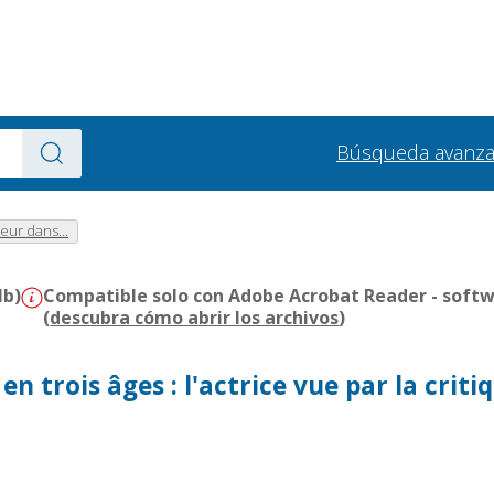
Búsqueda avanz
teur dans...
Mb)
Compatible solo con Adobe Acrobat Reader - softw
(
descubra cómo abrir los archivos
)
n trois âges : l'actrice vue par la criti