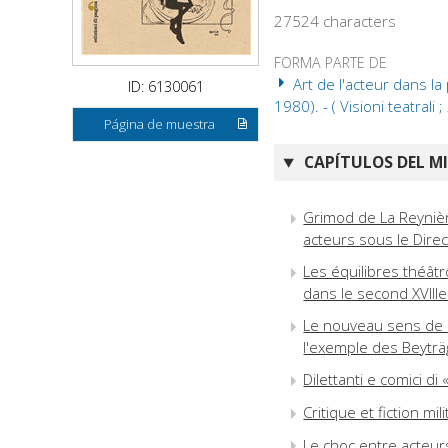
27524 characters
FORMA PARTE DE
Art de l'acteur dans la p
ID: 6130061
1980). - ( Visioni teatrali ;
Página de muestra
CAPÍTULOS DEL M
Grimod de La Reyniè
acteurs sous le Direc
Les équilibres théâtr
dans le second XVIIIe
Le nouveau sens de l'
l'exemple des Beytr
Dilettanti e comici d
Critique et fiction m
Le choc entre acteurs