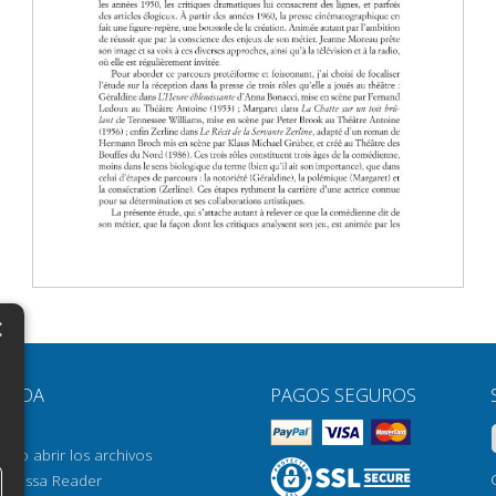
×
N
YUDA
PAGOS SEGUROS
H
AQ
H
ómo abrir los archivos
orrossa Reader
H