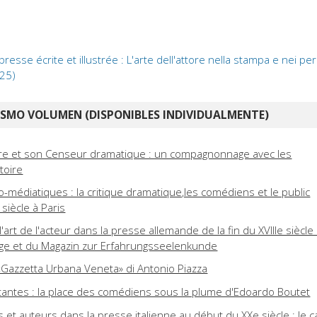
resse écrite et illustrée : L'arte dell'attore nella stampa e nei perio
 25)
ISMO VOLUMEN (DISPONIBLES INDIVIDUALMENTE)
re et son Censeur dramatique : un compagnonnage avec les
toire
o-médiatiques : la critique dramatique,les comédiens et le public
 siècle à Paris
art de l'acteur dans la presse allemande de la fin du XVIIIe siècle 
äge et du Magazin zur Erfahrungsseelenkunde
i «Gazzetta Urbana Veneta» di Antonio Piazza
ilitantes : la place des comédiens sous la plume d'Edoardo Boutet
 et auteurs dans la presse italienne au début du XXe siècle : le c