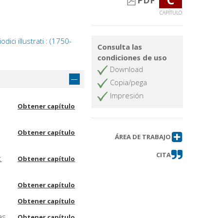
PDF
CAPÍTULO
dici illustrati : (1750-
Consulta las
condiciones de uso
Download
Copia/pega
Impresión
Obtener capítulo
Obtener capítulo
ÁREA DE TRABAJO
CITA
:
Obtener capítulo
Obtener capítulo
Obtener capítulo
as
Obtener capítulo