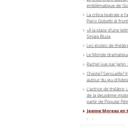
emblématique de Gi
La critica teatrale e l
Piero Gobetti di front
«À la place d'une lett
Sinjaja Bluza
Les écoles de théâtr
Le Monde dramatique 
Rachel vue par Janin 
Chaste? Sensuelle? I
autour du jeu d'Adela
L'actrice de théâtre
de la deuxième moiti
partir de Popular Fil
Jeanne Moreau en tr
La teorizzazione romant