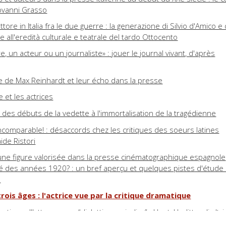
ovanni Grasso
'attore in Italia fra le due guerre : la generazione di Silvio d'Amico e 
e all'eredità culturale e teatrale del tardo Ottocento
re, un acteur ou un journaliste» : jouer le journal vivant, d'après
e de Max Reinhardt et leur écho dans la presse
et les actrices
: des débuts de la vedette à l'immortalisation de la tragédienne
ncomparable! : désaccords chez les critiques des soeurs latines
ide Ristori
, une figure valorisée dans la presse cinématographique espagnole
é des années 1920? : un bref aperçu et quelques pistes d'étude
m
ois âges : l'actrice vue par la critique dramatique
ica sull'attore come “dialettica periodica” : Hunt, Hazlitt e gli altri