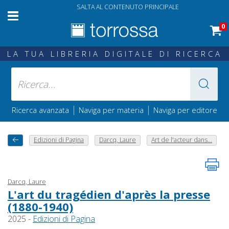
SALTA AL CONTENUTO PRINCIPALE
0
LA TUA LIBRERIA DIGITALE DI RICERCA
|
|
Ricerca avanzata
Naviga per materia
Naviga per editore
Edizioni di Pagina
Darcq, Laure
Art de l'acteur dans...
Darcq, Laure
L'art du tragédien d'après la presse
(1880-1940)
2025 -
Edizioni di Pagina