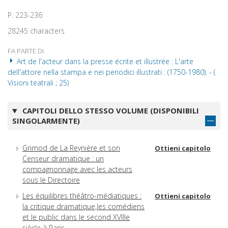
P. 223-236
28245 characters
FA PARTE DI
Art de l'acteur dans la presse écrite et illustrée : L'arte
dell'attore nella stampa e nei periodici illustrati : (1750-1980). - (
Visioni teatrali ; 25)
CAPITOLI DELLO STESSO VOLUME (DISPONIBILI
SINGOLARMENTE)
Grimod de La Reynière et son
Ottieni capitolo
Censeur dramatique : un
compagnonnage avec les acteurs
sous le Directoire
Les équilibres théâtro-médiatiques :
Ottieni capitolo
la critique dramatique,les comédiens
et le public dans le second XVIIIe
siècle à Paris