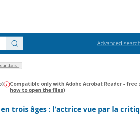
Advanced searc
teur dans...
b)
Compatible only with Adobe Acrobat Reader - free s
how to open the files
)
n trois âges : l'actrice vue par la criti