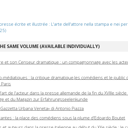
resse écrite et illustrée : L'arte dell'attore nella stampa e nei perio
 25)
E SAME VOLUME (AVAILABLE INDIVIDUALLY)
re et son Censeur dramatique : un compagnonnage avec les acte
o-médiatiques : la critique dramatique,les comédiens et le public 
 Paris
art de l'acteur dans la presse allemande de la fin du XVIIIe siècle 
äge et du Magazin zur Erfahrungsseelenkunde
i «Gazzetta Urbana Veneta» di Antonio Piazza
ilitantes : la place des comédiens sous la plume d'Edoardo Boutet
 et auteurs dans la presse italienne au début du XXe siècle : le c