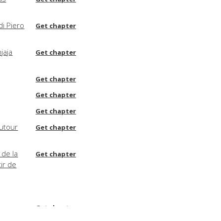
 di Piero
Get chapter
jaja
Get chapter
Get chapter
Get chapter
Get chapter
autour
Get chapter
 de la
Get chapter
ir de
Get chapter