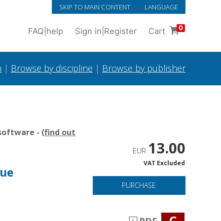
SKIP TO MAIN CONTENT
LANGUAGE
0
FAQ
|
help
Sign in
|
Register
Cart
h
|
Browse by discipline
|
Browse by publisher
oftware - (
find out
13.00
EUR
VAT Excluded
que
PURCHASE
C