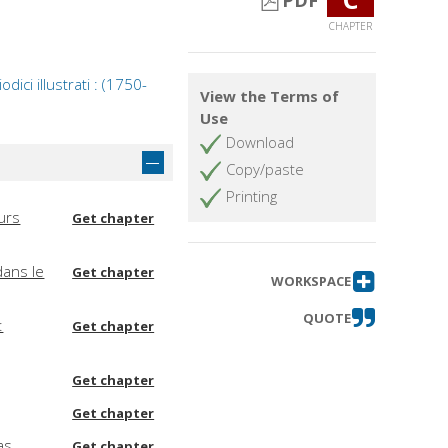
PDF
CHAPTER
dici illustrati : (1750-
View the Terms of
Use
Download
Copy/paste
Printing
urs
Get chapter
dans le
Get chapter
WORKSPACE
QUOTE
:
Get chapter
Get chapter
Get chapter
as
Get chapter