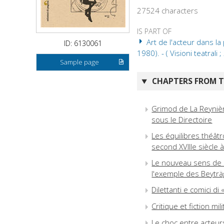
27524 characters
IS PART OF
Art de l'acteur dans la p
ID: 6130061
1980). - ( Visioni teatrali ;
Sample page
CHAPTERS FROM TH
Grimod de La Reyniè
sous le Directoire
Les équilibres théâtr
second XVIIIe siècle à
Le nouveau sens de l'
l'exemple des Beytr
Dilettanti e comici d
Critique et fiction m
Le choc entre acteurs