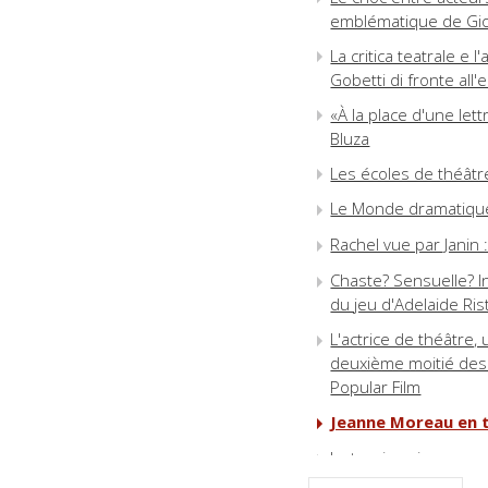
emblématique de Gi
La critica teatrale e l
Gobetti di fronte all'
«À la place d'une lett
Bluza
Les écoles de théâtr
Le Monde dramatique 
Rachel vue par Janin 
Chaste? Sensuelle? I
du jeu d'Adelaide Ris
L'actrice de théâtre
deuxième moitié des 
Popular Film
Jeanne Moreau en tr
La teorizzazione romant