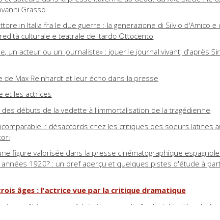
ovanni Grasso
'attore in Italia fra le due guerre : la generazione di Silvio d'Amico e
eredità culturale e teatrale del tardo Ottocento
re, un acteur ou un journaliste» : jouer le journal vivant, d'après Sin
e de Max Reinhardt et leur écho dans la presse
et les actrices
: des débuts de la vedette à l'immortalisation de la tragédienne
ncomparable! : désaccords chez les critiques des soeurs latines 
tori
, une figure valorisée dans la presse cinématographique espagnole
années 1920? : un bref aperçu et quelques pistes d'étude à part
ois âges : l'actrice vue par la critique dramatique
ica sull'attore come “dialettica periodica” : Hunt, Hazlitt e gli altri