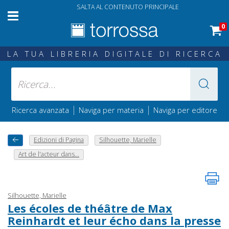
SALTA AL CONTENUTO PRINCIPALE
0
LA TUA LIBRERIA DIGITALE DI RICERCA
|
|
Ricerca avanzata
Naviga per materia
Naviga per editore
Edizioni di Pagina
Silhouette, Marielle
Art de l'acteur dans...
Silhouette, Marielle
Les écoles de théâtre de Max
Reinhardt et leur écho dans la presse