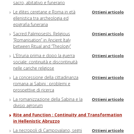
sacro, abitativo e funerario
Le élites ceretane e Roma in età
Ottieni articolo
ellenistica tra archeologia ed
epigrafia funeraria
Sacred Palimpsests. Religious
Ottieni articolo
“Romanisation” in Ancient Italy
between Ritual and “Theology”
L'Etruria prima e dopo la guerra
Ottieni articolo
sociale: continuità e discontinuità
nelle cariche religiose
La concessione della cittadinanza
Ottieni articolo
romana ai Sabini : problemi e
prospettive di ricerca
La romanizzazione della Sabina e la
Ottieni articolo
divisio agrorum
Rite and Function : Continuity and Transformation
in Hellenistic Abruzzo
La necropoli di Campovalano, segni
Ottieni articolo