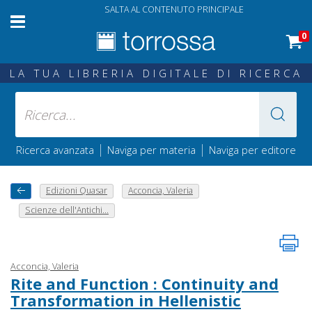
SALTA AL CONTENUTO PRINCIPALE
0
LA TUA LIBRERIA DIGITALE DI RICERCA
|
|
Ricerca avanzata
Naviga per materia
Naviga per editore
Edizioni Quasar
Acconcia, Valeria
Scienze dell'Antichi...
Acconcia, Valeria
Rite and Function : Continuity and
Transformation in Hellenistic