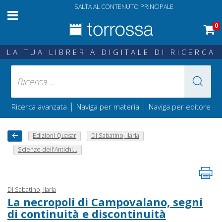
SALTA AL CONTENUTO PRINCIPALE
0
LA TUA LIBRERIA DIGITALE DI RICERCA
|
|
Ricerca avanzata
Naviga per materia
Naviga per editore
Edizioni Quasar
Di Sabatino, Ilaria
Scienze dell'Antichi...
Di Sabatino, Ilaria
La necropoli di Campovalano, segni
di continuità e discontinuità