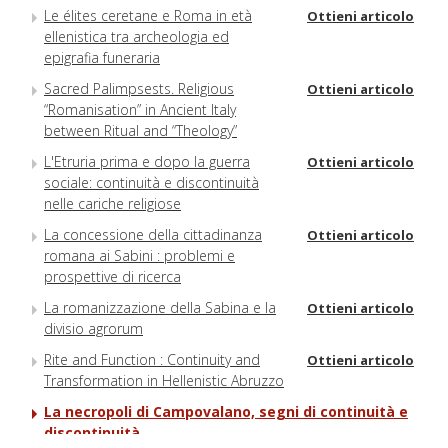
Le élites ceretane e Roma in età
Ottieni articolo
ellenistica tra archeologia ed
epigrafia funeraria
Sacred Palimpsests. Religious
Ottieni articolo
“Romanisation” in Ancient Italy
between Ritual and “Theology”
L'Etruria prima e dopo la guerra
Ottieni articolo
sociale: continuità e discontinuità
nelle cariche religiose
La concessione della cittadinanza
Ottieni articolo
romana ai Sabini : problemi e
prospettive di ricerca
La romanizzazione della Sabina e la
Ottieni articolo
divisio agrorum
Rite and Function : Continuity and
Ottieni articolo
Transformation in Hellenistic Abruzzo
La necropoli di Campovalano, segni di continuità e
discontinuità