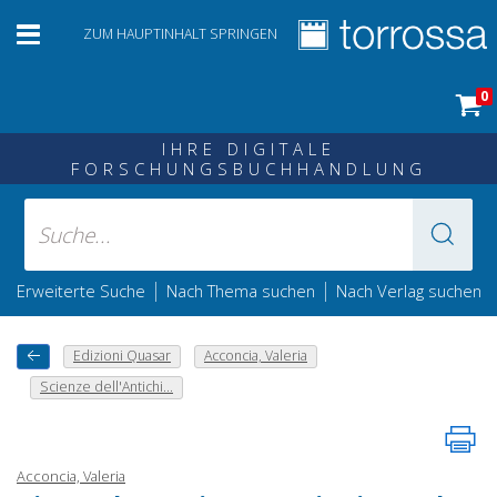
ZUM HAUPTINHALT SPRINGEN
0
IHRE DIGITALE
FORSCHUNGSBUCHHANDLUNG
|
|
Erweiterte Suche
Nach Thema suchen
Nach Verlag suchen
Edizioni Quasar
Acconcia, Valeria
Scienze dell'Antichi...
Acconcia, Valeria