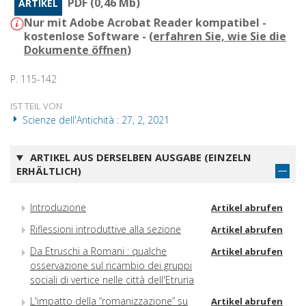
PDF (0,46 Mb)
ARTIKEL
Nur mit Adobe Acrobat Reader kompatibel -
kostenlose Software - (
erfahren Sie, wie Sie die
Dokumente öffnen
)
P. 115-142
IST TEIL VON
Scienze dell'Antichità : 27, 2, 2021
ARTIKEL AUS DERSELBEN AUSGABE (EINZELN
ERHÄLTLICH)
Introduzione
Artikel abrufen
Riflessioni introduttive alla sezione
Artikel abrufen
Da Etruschi a Romani : qualche
Artikel abrufen
osservazione sul ricambio dei gruppi
sociali di vertice nelle città dell'Etruria
L'impatto della “romanizzazione” su
Artikel abrufen