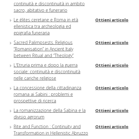
continuità e discontinuità in ambito
sacro, abitativo e funerario
Le élites ceretane e Roma in età
Ottieni articolo
ellenistica tra archeologia ed
epigrafia funeraria
Sacred Palimpsests. Religious
Ottieni articolo
“Romanisation” in Ancient Italy
between Ritual and “Theology”
L'Etruria prima e dopo la guerra
Ottieni articolo
sociale: continuità e discontinuità
nelle cariche religiose
La concessione della cittadinanza
Ottieni articolo
romana ai Sabini : problemi e
prospettive di ricerca
La romanizzazione della Sabina e la
Ottieni articolo
divisio agrorum
Rite and Function : Continuity and
Ottieni articolo
Transformation in Hellenistic Abruzzo