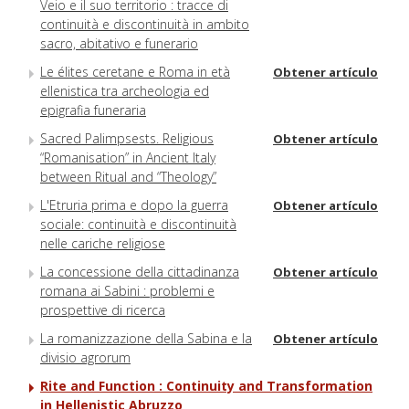
Veio e il suo territorio : tracce di
continuità e discontinuità in ambito
sacro, abitativo e funerario
Le élites ceretane e Roma in età
Obtener artículo
ellenistica tra archeologia ed
epigrafia funeraria
Sacred Palimpsests. Religious
Obtener artículo
“Romanisation” in Ancient Italy
between Ritual and “Theology”
L'Etruria prima e dopo la guerra
Obtener artículo
sociale: continuità e discontinuità
nelle cariche religiose
La concessione della cittadinanza
Obtener artículo
romana ai Sabini : problemi e
prospettive di ricerca
La romanizzazione della Sabina e la
Obtener artículo
divisio agrorum
Rite and Function : Continuity and Transformation
in Hellenistic Abruzzo