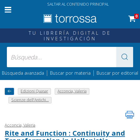
SALTAR AL CONTENIDO PRINCIPAL
0
TU LIBRERÍA DIGITAL DE
INVESTIGACIÓN
|
|
Búsqueda avanzada
Buscar por materia
Buscar por editorial
Edizioni Quasar
Acconcia, Valeria
Scienze dell'Antichi...
Acconcia, Valeria
Rite and Function : Continuity and