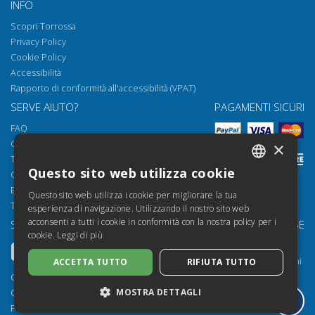
INFO
Scopri Torrossa
Privacy Policy
Cookie Policy
Accessibilità
Rapporto di conformità all'accessibilità (VPAT)
SERVE AIUTO?
PAGAMENTI SICURI
FAQ
Come aprire i nostri documenti
×
Torrossa Reader
Questo sito web utilizza cookie
Condizioni d'uso
ITALIAN
Email:
helpdesk@torrossa.com
Questo sito web utilizza i cookie per migliorare la tua
SPANISH
Tel:
+39 055 5018800
esperienza di navigazione. Utilizzando il nostro sito web
acconsenti a tutti i cookie in conformità con la nostra policy per i
SEGUICI SU
LE NOSTRE RISORSE
FRENCH
cookie.
Leggi di più
Torrossa Info
ENGLISH
Torrossa per Istituzioni
ACCETTA TUTTO
RIFIUTA TUTTO
GERMAN
Torrossa Open
Copyright 2000-2026
Library Services
MOSTRA DETTAGLI
Casalini Libri
Publisher Services
P.IVA IT03106600483