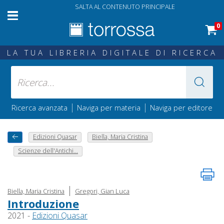
SALTA AL CONTENUTO PRINCIPALE
0
LA TUA LIBRERIA DIGITALE DI RICERCA
|
|
Ricerca avanzata
Naviga per materia
Naviga per editore
Edizioni Quasar
Biella, Maria Cristina
Scienze dell'Antichi...
|
Biella, Maria Cristina
Gregori, Gian Luca
Introduzione
2021 -
Edizioni Quasar