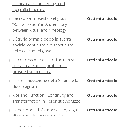
ellenistica tra archeologia ed
epigrafia funeraria
Sacred Palimpsests. Religious
Ottieni articolo
“Romanisation” in Ancient Italy
between Ritual and “Theology”
L'Etruria prima e dopo la guerra
Ottieni articolo
sociale: continuità e discontinuità
nelle cariche religiose
La concessione della cittadinanza
Ottieni articolo
romana ai Sabini : problemi e
prospettive di ricerca
La romanizzazione della Sabina e la
Ottieni articolo
divisio agrorum
Rite and Function : Continuity and
Ottieni articolo
Transformation in Hellenistic Abruzzo
La necropoli di Campovalano, segni
Ottieni articolo
di continuità e discontinuità
Riflessi della romanizzazione nelle
Ottieni articolo