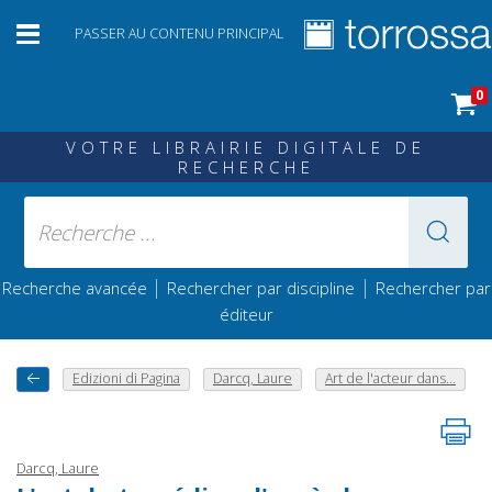
PASSER AU CONTENU PRINCIPAL
0
VOTRE LIBRAIRIE DIGITALE DE
RECHERCHE
|
|
Recherche avancée
Rechercher par discipline
Rechercher par
éditeur
Edizioni di Pagina
Darcq, Laure
Art de l'acteur dans...
Darcq, Laure