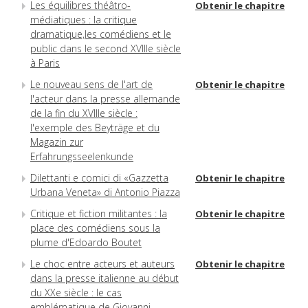
Les équilibres théâtro-
Obtenir le chapitre
médiatiques : la critique
dramatique,les comédiens et le
public dans le second XVIIIe siècle
à Paris
Le nouveau sens de l'art de
Obtenir le chapitre
l'acteur dans la presse allemande
de la fin du XVIIIe siècle :
l'exemple des Beyträge et du
Magazin zur
Erfahrungsseelenkunde
Dilettanti e comici di «Gazzetta
Obtenir le chapitre
Urbana Veneta» di Antonio Piazza
Critique et fiction militantes : la
Obtenir le chapitre
place des comédiens sous la
plume d'Edoardo Boutet
Le choc entre acteurs et auteurs
Obtenir le chapitre
dans la presse italienne au début
du XXe siècle : le cas
emblématique de Giovanni