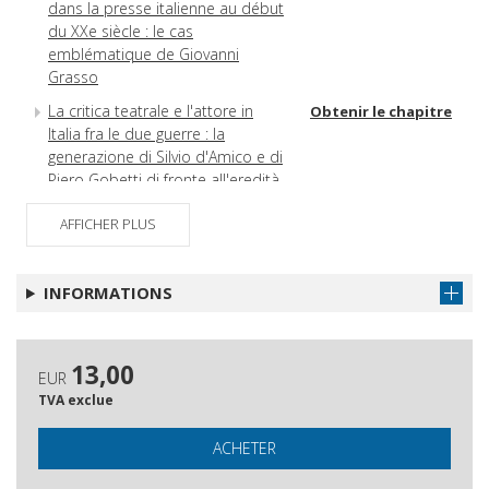
dans la presse italienne au début
du XXe siècle : le cas
emblématique de Giovanni
Grasso
La critica teatrale e l'attore in
Obtenir le chapitre
Italia fra le due guerre : la
generazione di Silvio d'Amico e di
Piero Gobetti di fronte all'eredità
culturale e teatrale del tardo
Ottocento
AFFICHER PLUS
«À la place d'une lettre, un acteur
Obtenir le chapitre
ou un journaliste» : jouer le
INFORMATIONS
journal vivant, d'après Sinjaja
Bluza
Les écoles de théâtre de Max
Obtenir le chapitre
13,00
EUR
Reinhardt et leur écho dans la
TVA exclue
presse
Le Monde dramatique et les
Obtenir le chapitre
ACHETER
actrices