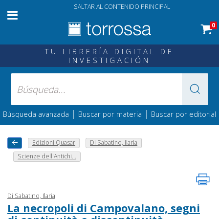
SALTAR AL CONTENIDO PRINCIPAL
0
TU LIBRERÍA DIGITAL DE
INVESTIGACIÓN
|
|
Búsqueda avanzada
Buscar por materia
Buscar por editorial
Edizioni Quasar
Di Sabatino, Ilaria
Scienze dell'Antichi...
Di Sabatino, Ilaria
La necropoli di Campovalano, segni