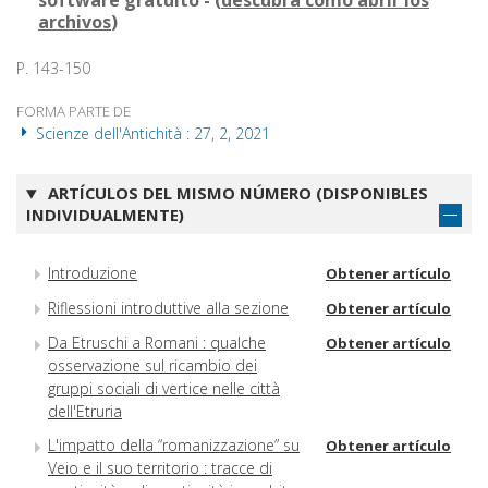
software gratuito - (
descubra cómo abrir los
archivos
)
P. 143-150
FORMA PARTE DE
Scienze dell'Antichità : 27, 2, 2021
ARTÍCULOS DEL MISMO NÚMERO (DISPONIBLES
INDIVIDUALMENTE)
Introduzione
Obtener artículo
Riflessioni introduttive alla sezione
Obtener artículo
Da Etruschi a Romani : qualche
Obtener artículo
osservazione sul ricambio dei
gruppi sociali di vertice nelle città
dell'Etruria
L'impatto della “romanizzazione” su
Obtener artículo
Veio e il suo territorio : tracce di