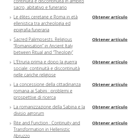
continuità e discontinuità in ambito
sacro, abitativo e funerario
Le élites ceretane e Roma in età
Obtener artículo
ellenistica tra archeologia ed
epigrafia funeraria
Sacred Palimpsests. Religious
Obtener artículo
“Romanisation” in Ancient Italy
between Ritual and “Theology”
L'Etruria prima e dopo la guerra
Obtener artículo
sociale: continuità e discontinuità
nelle cariche religiose
La concessione della cittadinanza
Obtener artículo
romana ai Sabini : problemi e
prospettive di ricerca
La romanizzazione della Sabina e la
Obtener artículo
divisio agrorum
Rite and Function : Continuity and
Obtener artículo
Transformation in Hellenistic
Abruzzo