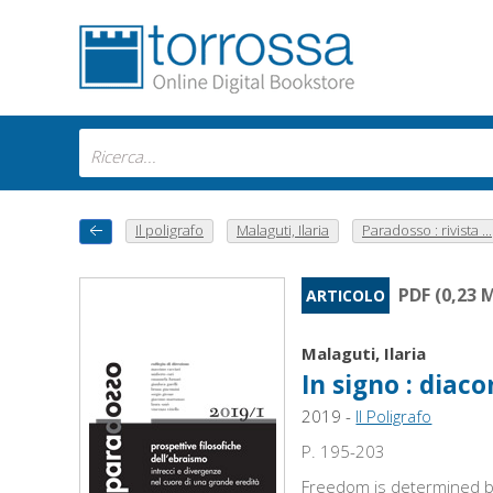
Il poligrafo
Malaguti, Ilaria
Paradosso : rivista ...
PDF (0,23 
ARTICOLO
Malaguti, Ilaria
In signo : diac
2019 -
Il Poligrafo
P. 195-203
Freedom is determined by 