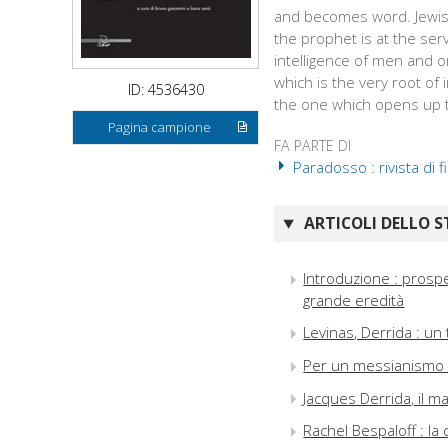
and becomes word. Jewish 
the prophet is at the ser
intelligence of men and o
which is the very root of 
ID: 4536430
the one which opens up th
Pagina campione
FA PARTE DI
Paradosso : rivista di f
ARTICOLI DELLO S
Introduzione : prospe
grande eredità
Levinas, Derrida : un 
Per un messianismo d
Jacques Derrida, il ma
Rachel Bespaloff : l