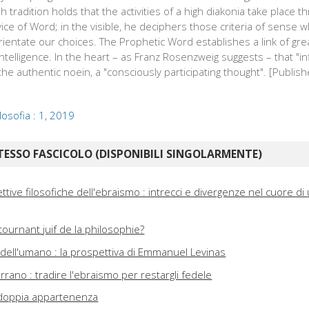
tradition holds that the activities of a high diakonia take place 
vice of Word; in the visible, he deciphers those criteria of sense 
rientate our choices. The Prophetic Word establishes a link of gre
intelligence. In the heart – as Franz Rosenzweig suggests – that "i
e authentic noein, a "consciously participating thought". [Publishe
ilosofia : 1, 2019
TESSO FASCICOLO (DISPONIBILI SINGOLARMENTE)
ttive filosofiche dell'ebraismo : intrecci e divergenze nel cuore di
tournant juif de la philosophie?
ell'umano : la prospettiva di Emmanuel Levinas
rrano : tradire l'ebraismo per restargli fedele
a doppia appartenenza