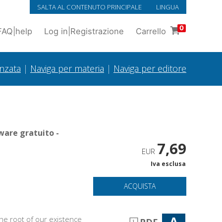
SALTA AL CONTENUTO PRINCIPALE
LINGUA
0
FAQ
|
help
Log in
|
Registrazione
Carrello
anzata
|
Naviga per materia
|
Naviga per editore
ware gratuito -
7,69
EUR
Iva esclusa
ACQUISTA
A
the root of our existence