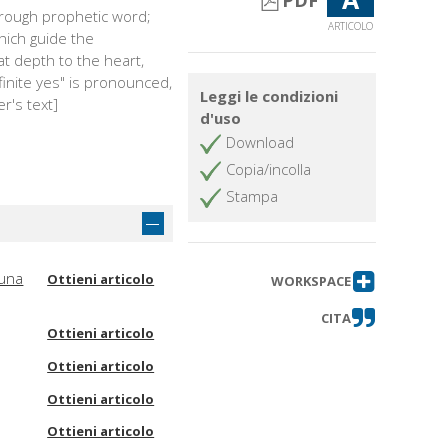
PDF
through prophetic word;
ARTICOLO
which guide the
at depth to the heart,
nfinite yes" is pronounced,
Leggi le condizioni
r's text]
d'uso
Download
Copia/incolla
Stampa
 una
Ottieni articolo
WORKSPACE
CITA
Ottieni articolo
Ottieni articolo
Ottieni articolo
Ottieni articolo