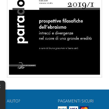
×
N
RVE AIUTO?
PAGAMENTI SICURI
H
Q