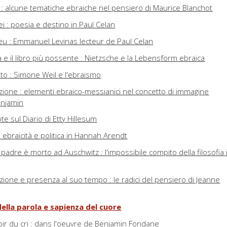
 : alcune tematiche ebraiche nel pensiero di Maurice Blanchot
ei : poesia e destino in Paul Celan
 lieu : Emmanuel Levinas lecteur de Paul Celan
a e il libro più possente : Nietzsche e la Lebensform ebraica
o : Simone Weil e l'ebraismo
one : elementi ebraico-messianici nel concetto di immagine
Benjamin
ote sul Diario di Etty Hillesum
: ebraicità e politica in Hannah Arendt
padre è morto ad Auschwitz : l'impossibile compito della filosofia 
dizione e presenza al suo tempo : le radici del pensiero di Jeanne
 della parola e sapienza del cuore
oir du cri : dans l'oeuvre de Benjamin Fondane