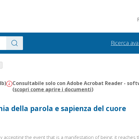
Ricerca av
Mb)
Consultabile solo con Adobe Acrobat Reader - soft
(
scopri come aprire i documenti
)
onia della parola e sapienza del cuore
accepting the event that is a manifestation of being; it reaches 