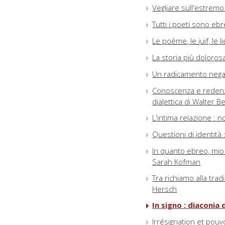
Vegliare sull'estremo
Tutti i poeti sono ebr
Le poème, le juif, le
La storia più doloros
Un radicamento negat
Conoscenza e redenzi
dialettica di Walter 
L'intima relazione : n
Questioni di identità 
In quanto ebreo, mio 
Sarah Kofman
Tra richiamo alla tra
Hersch
In signo : diaconia
Irrésignation et pouv