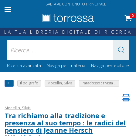
SALTA AL CONTENUTO PRINCIPALE
0
LA TUA LIBRERIA DIGITALE DI RICERCA
|
|
Ricerca avanzata
Naviga per materia
Naviga per editore
Il poligrafo
Mocellin, Silvia
Paradosso : rivista ...
Mocellin, Silvia
Tra richiamo alla tradizione e
presenza al suo tempo : le radici del
pensiero di Jeanne Hersch