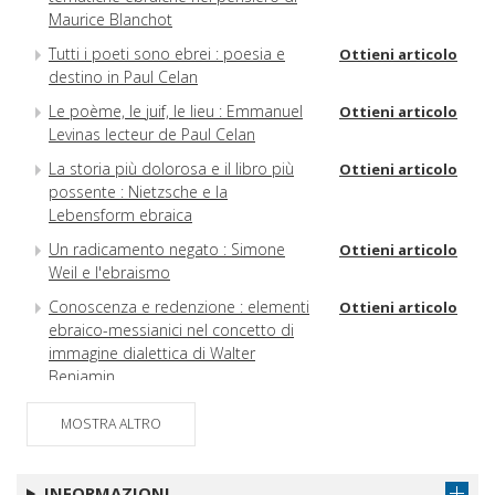
Maurice Blanchot
Tutti i poeti sono ebrei : poesia e
Ottieni articolo
destino in Paul Celan
Le poème, le juif, le lieu : Emmanuel
Ottieni articolo
Levinas lecteur de Paul Celan
La storia più dolorosa e il libro più
Ottieni articolo
possente : Nietzsche e la
Lebensform ebraica
Un radicamento negato : Simone
Ottieni articolo
Weil e l'ebraismo
Conoscenza e redenzione : elementi
Ottieni articolo
ebraico-messianici nel concetto di
immagine dialettica di Walter
Benjamin
L'intima relazione : note sul Diario di
Ottieni articolo
MOSTRA ALTRO
Etty Hillesum
Questioni di identità : ebraicità e
Ottieni articolo
politica in Hannah Arendt
INFORMAZIONI