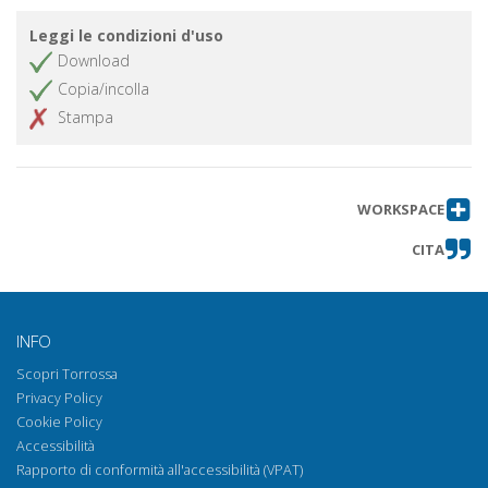
Plan de mejora de la periferia de
Ottieni capitolo
Leggi le condizioni d'uso
Terrassa : el caso del conjunto
Download
monumental de las igesia de Sant
Copia/incolla
Pere y su integraciónn el núcleo
Stampa
urbano
La felicità abita ai margini :
Ottieni capitolo
l'importanza degli spazi di piccola
dimensione sul bordo della città
WORKSPACE
La periferia italiana, quale identità?
Ottieni capitolo
CITA
A different future for the historic
Ottieni capitolo
center of Aversa
La puesta en valor del Cerro del
Ottieni capitolo
INFO
Molinete : análisis del indicador de
su valor económico
Scopri Torrossa
Privacy Policy
Il progetto culturale della Belle de
Ottieni capitolo
Cookie Policy
Mai a Marsiglia
Accessibilità
La localización como herramienta
Ottieni capitolo
Rapporto di conformità all'accessibilità (VPAT)
para la valoración del patrimonio