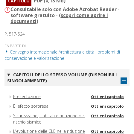
PDF (0,13 Mb)
CAPITOLO
Consultabile solo con Adobe Acrobat Reader -
software gratuito - (
scopri come aprire i
documenti
)
P. 517-524
FA PARTE DI
Convegno internazionale Architettura e città : problemi di
conservazione e valorizzazione
CAPITOLI DELLO STESSO VOLUME (DISPONIBILI
SINGOLARMENTE)
Presentazione
Ottieni capitolo
El efecto sorpresa
Ottieni capitolo
Sicurezza negli abitati e riduzione del
Ottieni capitolo
rischio sismico
L'evoluzione delle CLE nella riduzione
Ottieni capitolo