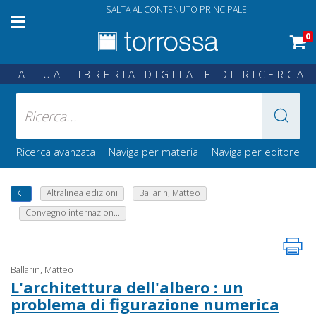
SALTA AL CONTENUTO PRINCIPALE
0
LA TUA LIBRERIA DIGITALE DI RICERCA
|
|
Ricerca avanzata
Naviga per materia
Naviga per editore
Altralinea edizioni
Ballarin, Matteo
Convegno internazion...
Ballarin, Matteo
L'architettura dell'albero : un
problema di figurazione numerica