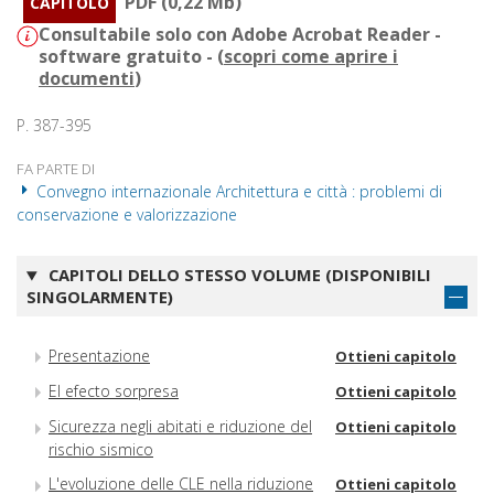
PDF (0,22 Mb)
CAPITOLO
Consultabile solo con Adobe Acrobat Reader -
software gratuito - (
scopri come aprire i
documenti
)
P. 387-395
FA PARTE DI
Convegno internazionale Architettura e città : problemi di
conservazione e valorizzazione
CAPITOLI DELLO STESSO VOLUME (DISPONIBILI
SINGOLARMENTE)
Presentazione
Ottieni capitolo
El efecto sorpresa
Ottieni capitolo
Sicurezza negli abitati e riduzione del
Ottieni capitolo
rischio sismico
L'evoluzione delle CLE nella riduzione
Ottieni capitolo