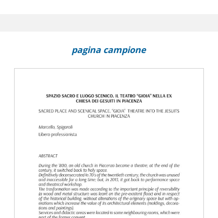
argini : l'importanza degli spazi di piccola dimensione sul bordo dell
quale identità?
r the historic center of Aversa
pagina campione
l Cerro del Molinete : análisis del indicador de su valor económic
della Belle de Mai a Marsiglia
 herramienta para la valoración del patrimonio común en centros
dra central de Madrid
o urbano periferico
 de Malaga : su recuperación y revalorización en el centro histor
asterplanning the city walls preservation : the case study of
 centre in perspective with the italian experience
atrimonio industriale in Cina : tattiche e processi di rigenerazione
opo il 1908 : centro e periferie