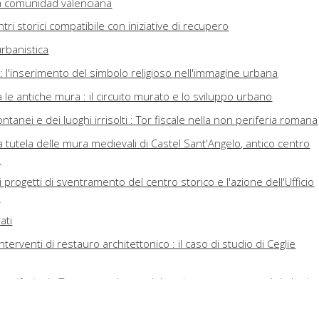
la comunidad valenciana
tri storici compatibile con iniziative di recupero
rbanistica
a : l'inserimento del simbolo religioso nell'immagine urbana
le antiche mura : il circuito murato e lo sviluppo urbano
pontanei e dei luoghi irrisolti : Tor fiscale nella non periferia romana
la tutela delle mura medievali di Castel Sant'Angelo, antico centro
e
 progetti di sventramento del centro storico e l'azione dell'Ufficio
e
ati
interventi di restauro architettonico : il caso di studio di Ceglie
periferia de Terrassa : el caso del conjunto monumental de las ig
tegraciónn el núcleo urbano