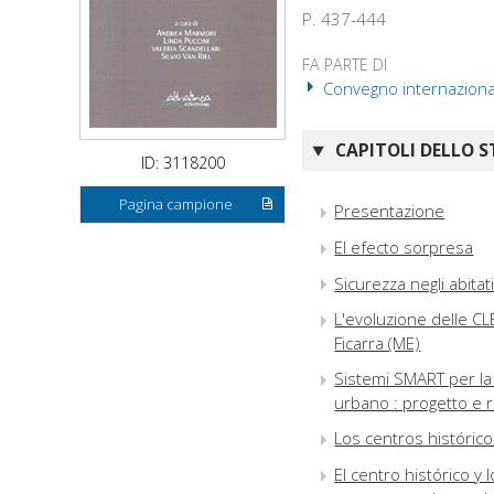
P. 437-444
FA PARTE DI
Convegno internazionale
CAPITOLI DELLO S
ID: 3118200
Pagina campione
Presentazione
El efecto sorpresa
Sicurezza negli abitat
L'evoluzione delle CLE 
Ficarra (ME)
Sistemi SMART per la 
urbano : progetto e
Los centros histórico
El centro histórico y