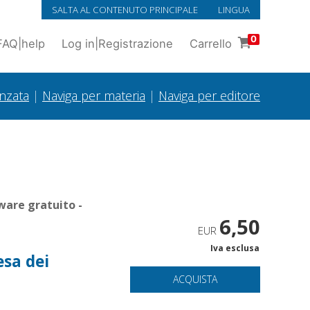
SALTA AL CONTENUTO PRINCIPALE
LINGUA
0
FAQ
|
help
Log in
|
Registrazione
Carrello
anzata
|
Naviga per materia
|
Naviga per editore
ware gratuito -
6,50
EUR
Iva esclusa
esa dei
ACQUISTA