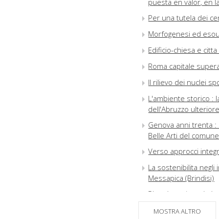
puesta en valor, en 
Per una tutela dei cen
Morfogenesi ed esou
Edificio-chiesa e citt
Roma capitale supera 
Il rilievo dei nuclei s
L'ambiente storico : 
dell'Abruzzo ulterior
Genova anni trenta : i
Belle Arti del comun
Verso approcci integr
La sostenibilita negli 
Messapica (Brindisi)
Plan de mejora de la 
de Sant Pere y su in
MOSTRA ALTRO