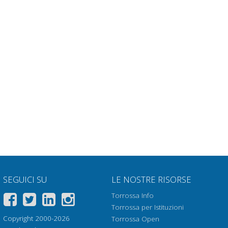
Ottieni capitolo
 :
Ottieni capitolo
Ottieni capitolo
Ottieni capitolo
Ottieni capitolo
Ottieni capitolo
Ottieni capitolo
Ottieni capitolo
Ottieni capitolo
SEGUICI SU
LE NOSTRE RISORSE
Ottieni capitolo
Torrossa Info
Torrossa per Istituzioni
Ottieni capitolo
Copyright 2000-2026
Torrossa Open