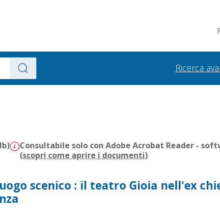
Ricerca av
Mb)
Consultabile solo con Adobe Acrobat Reader - soft
(
scopri come aprire i documenti
)
uogo scenico : il teatro Gioia nell'ex chi
enza