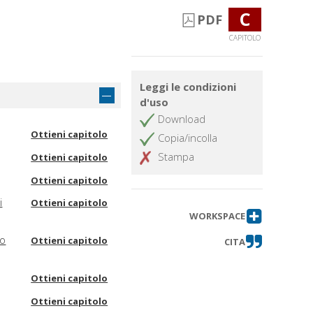
C
PDF
CAPITOLO
e
Leggi le condizioni
d'uso
Download
Ottieni capitolo
Copia/incolla
Stampa
Ottieni capitolo
Ottieni capitolo
i
Ottieni capitolo
WORKSPACE
co
Ottieni capitolo
CITA
Ottieni capitolo
Ottieni capitolo