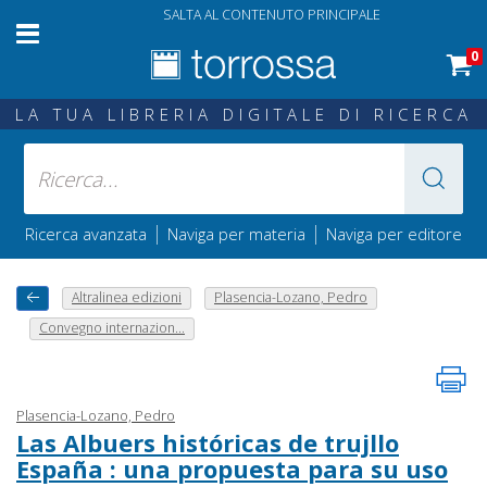
SALTA AL CONTENUTO PRINCIPALE
0
LA TUA LIBRERIA DIGITALE DI RICERCA
|
|
Ricerca avanzata
Naviga per materia
Naviga per editore
Altralinea edizioni
Plasencia-Lozano, Pedro
Convegno internazion...
Plasencia-Lozano, Pedro
Las Albuers históricas de trujllo
España : una propuesta para su uso