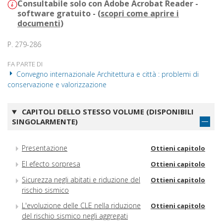
Consultabile solo con Adobe Acrobat Reader -
software gratuito - (
scopri come aprire i
documenti
)
P. 279-286
FA PARTE DI
Convegno internazionale Architettura e città : problemi di
conservazione e valorizzazione
CAPITOLI DELLO STESSO VOLUME (DISPONIBILI
SINGOLARMENTE)
Presentazione
Ottieni capitolo
El efecto sorpresa
Ottieni capitolo
Sicurezza negli abitati e riduzione del
Ottieni capitolo
rischio sismico
L'evoluzione delle CLE nella riduzione
Ottieni capitolo
del rischio sismico negli aggregati