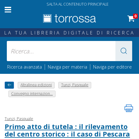
SALTA AL CONTENUTO PRINCIPALE
0
LA TUA LIBRERIA DIGITALE DI RICERCA
|
|
Ricerca avanzata
Naviga per materia
Naviga per editore
Altralinea edizioni
Tunzi, Pasquale
Convegno internazion...
Tunzi, Pasquale
Primo atto di tutela : il rilevamento
del centro storico : il caso di Pescara