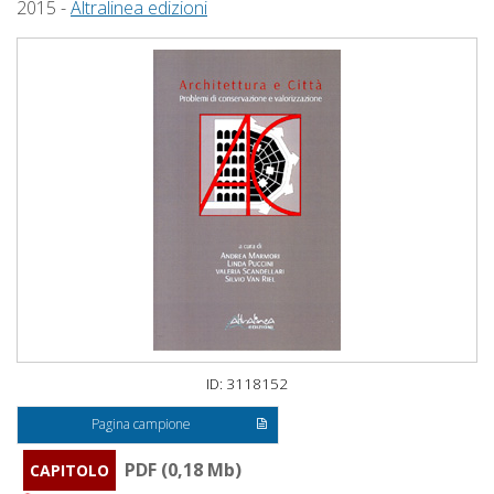
2015 -
Altralinea edizioni
ID: 3118152
Pagina campione
PDF (0,18 Mb)
CAPITOLO