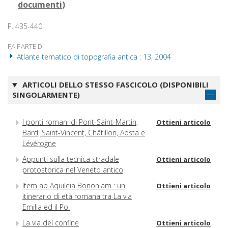
documenti
)
P. 435-440
FA PARTE DI
Atlante tematico di topografia antica : 13, 2004
ARTICOLI DELLO STESSO FASCICOLO (DISPONIBILI
SINGOLARMENTE)
I ponti romani di Pont-Saint-Martin,
Ottieni articolo
Bard, Saint-Vincent, Châtillon, Aosta e
Lévérogne
Appunti sulla tecnica stradale
Ottieni articolo
protostorica nel Veneto antico
Item ab Aquileia Bononiam : un
Ottieni articolo
itinerario di età romana tra La via
Emilia ed il Po.
La via del confine
Ottieni articolo