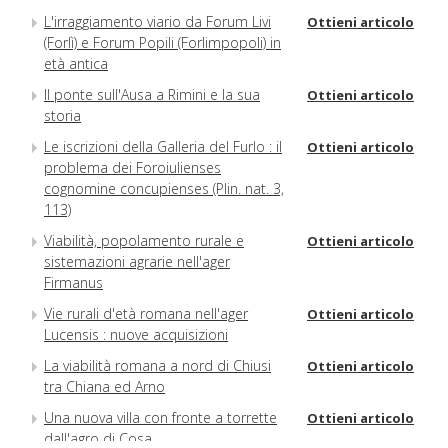
L'irraggiamento viario da Forum Livi
Ottieni articolo
(Forlì) e Forum Popili (Forlimpopoli) in
età antica
Il ponte sull'Ausa a Rimini e la sua
Ottieni articolo
storia
Le iscrizioni della Galleria del Furlo : il
Ottieni articolo
problema dei Foroiulienses
cognomine concupienses (Plin. nat. 3,
113)
Viabilità, popolamento rurale e
Ottieni articolo
sistemazioni agrarie nell'ager
Firmanus
Vie rurali d'età romana nell'ager
Ottieni articolo
Lucensis : nuove acquisizioni
La viabilità romana a nord di Chiusi
Ottieni articolo
tra Chiana ed Arno
Una nuova villa con fronte a torrette
Ottieni articolo
dall'agro di Cosa