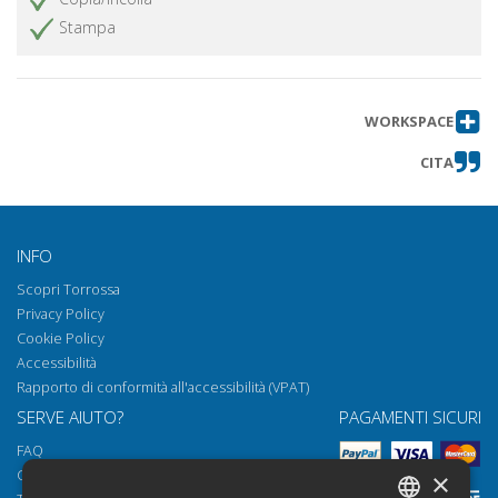
private in galleria, in tagliata e in
Stampa
trincea di Surrentum
Aufinum
Ottieni articolo
Insediamenti antichi nel territorio di
Ottieni articolo
WORKSPACE
Ferrazzano
CITA
La montagna di Nissoria : le opere di
Ottieni articolo
fortificazione
Una antica chiesa nel Convento di San Domenico
sull'Appia antica a Fondi
INFO
Santuari, ville e mausolei sul percorso
Ottieni articolo
Scopri Torrossa
della via Appia al valico degli Aurunci
Privacy Policy
Abbreviazioni
Cookie Policy
Ottieni articolo
Accessibilità
Rapporto di conformità all'accessibilità (VPAT)
SERVE AIUTO?
PAGAMENTI SICURI
FAQ
Come aprire i nostri documenti
×