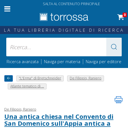
SALTA AL CONTENUTO PRINCIPALE
0
LA TUA LIBRERIA DIGITALE DI RICERCA
|
|
Ricerca avanzata
Naviga per materia
Naviga per editore
"L'Erma" di Bretschneider
De Filippis, Raniero
Atlante tematico di ...
De Filippis, Raniero
Una antica chiesa nel Convento di
San Domenico sull'Appia antica a