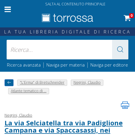
SALTA AL CONTENUTO PRINCIPALE
0
LA TUA LIBRERIA DIGITALE DI RICERCA
|
|
Ricerca avanzata
Naviga per materia
Naviga per editore
"L'Erma" di Bretschneider
Negrini, Claudio
Atlante tematico di ...
Negrini, Claudio
La via Selciatella tra via Padiglione
Campana e via Spaccasassi, nei