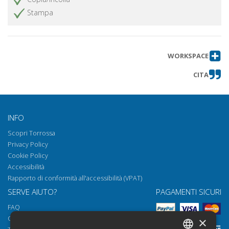
private in galleria, in tagliata e in
Stampa
trincea di Surrentum
Aufinum
Ottieni articolo
Insediamenti antichi nel territorio di
Ottieni articolo
WORKSPACE
Ferrazzano
CITA
La montagna di Nissoria : le opere di
Ottieni articolo
fortificazione
Una antica chiesa nel Convento di
Ottieni articolo
San Domenico sull'Appia antica a
INFO
Fondi
Scopri Torrossa
Santuari, ville e mausolei sul percorso
Ottieni articolo
Privacy Policy
della via Appia al valico degli Aurunci
Cookie Policy
Abbreviazioni
Ottieni articolo
Accessibilità
Rapporto di conformità all'accessibilità (VPAT)
SERVE AIUTO?
PAGAMENTI SICURI
FAQ
Come aprire i nostri documenti
×