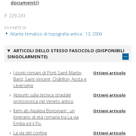
documenti
)
P. 229-233
FA PARTE DI
Atlante tematico di topografia antica : 13, 2004
ARTICOLI DELLO STESSO FASCICOLO (DISPONIBILI
SINGOLARMENTE)
I ponti romani di Pont-Saint-Martin,
Ottieni articolo
Bard, Saint-Vincent, Châtillon, Aosta e
Lévérogne
Appunti sulla tecnica stradale
Ottieni articolo
protostorica nel Veneto antico
Item ab Aquileia Bononiam : un
Ottieni articolo
itinerario di età romana tra La via
Emilia ed il Po.
La via del confine
Ottieni articolo