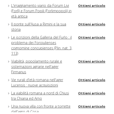
L'irraggiamento viario da Forum Livi
Ottieni articolo
(Forlì) e Forum Popili (Forlimpopoli) in
età antica
Il ponte sull'Ausa a Rimini e la sua
Ottieni articolo
storia
Le iscrizioni della Galleria del Furlo : il
Ottieni articolo
problema dei Foroiulienses
cognomine concupienses (Plin. nat. 3,
113)
Viabilità, popolamento rurale e
Ottieni articolo
sistemazioni agrarie nell'ager
Firmanus
Vie rurali d'età romana nell'ager
Ottieni articolo
Lucensis : nuove acquisizioni
La viabilità romana a nord di Chiusi
Ottieni articolo
tra Chiana ed Arno
Una nuova villa con fronte a torrette
Ottieni articolo
dall'agro di Cosa