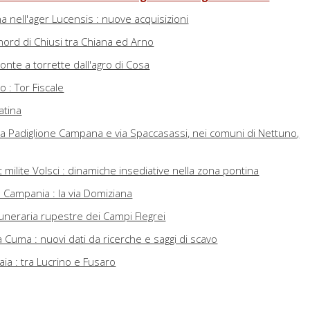
na nell'ager Lucensis : nuove acquisizioni
 nord di Chiusi tra Chiana ed Arno
onte a torrette dall'agro di Cosa
io : Tor Fiscale
atina
a via Padiglione Campana e via Spaccasassi, nei comuni di Nettuno,
 milite Volsci : dinamiche insediative nella zona pontina
in Campania : la via Domiziana
funeraria rupestre dei Campi Flegrei
a Cuma : nuovi dati da ricerche e saggi di scavo
aia : tra Lucrino e Fusaro
e pubbliche e private in galleria, in tagliata e in trincea di Surrentu