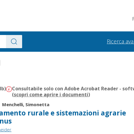
Ricerca av
Mb)
Consultabile solo con Adobe Acrobat Reader - soft
(
scopri come aprire i documenti
)
|
Menchelli, Simonetta
lamento rurale e sistemazioni agrarie
anus
neider