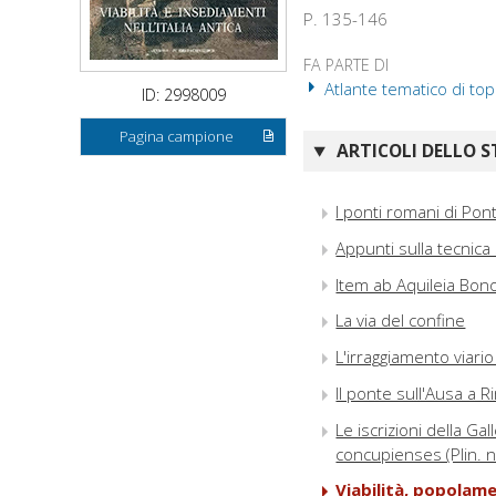
P. 135-146
FA PARTE DI
Atlante tematico di top
ID: 2998009
Pagina campione
ARTICOLI DELLO S
I ponti romani di Pon
Appunti sulla tecnica
Item ab Aquileia Bonon
La via del confine
L'irraggiamento viario
Il ponte sull'Ausa a R
Le iscrizioni della Ga
concupienses (Plin. n
Viabilità, popolame