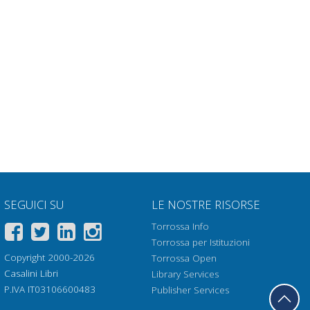
SEGUICI SU
LE NOSTRE RISORSE
Torrossa Info
Torrossa per Istituzioni
Copyright 2000-2026
Torrossa Open
Casalini Libri
Library Services
P.IVA IT03106600483
Publisher Services