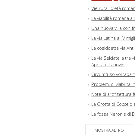
Vie rurali d'età roma
La viabilità romana a
Una nuova villa con fr
La via Latina al IV migl
La cosiddetta via Anti
La via Selciatella tr
Aprilia e Lanuvio
Circumfuso volitabant
Problemi di viabilità 
Note di architettura 
La Grotta di Cocceio 
La fossa Neronis di B
Per viscera rupis : vi
MOSTRA ALTRO
Aufinum