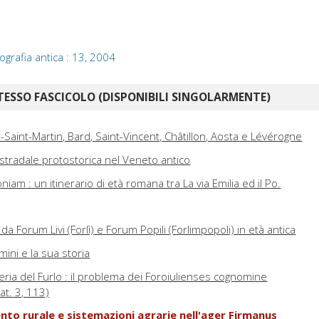
ografia antica : 13, 2004
TESSO FASCICOLO (DISPONIBILI SINGOLARMENTE)
t-Saint-Martin, Bard, Saint-Vincent, Châtillon, Aosta e Lévérogne
 stradale protostorica nel Veneto antico
iam : un itinerario di età romana tra La via Emilia ed il Po.
 da Forum Livi (Forlì) e Forum Popili (Forlimpopoli) in età antica
imini e la sua storia
lleria del Furlo : il problema dei Foroiulienses cognomine
at. 3, 113)
nto rurale e sistemazioni agrarie nell'ager Firmanus