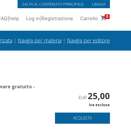
SALTA AL CONTENUTO PRINCIPALE
LINGUA
0
FAQ
|
help
Log in
|
Registrazione
Carrello
anzata
|
Naviga per materia
|
Naviga per editore
ware gratuito -
25,00
EUR
Iva esclusa
ACQUISTA