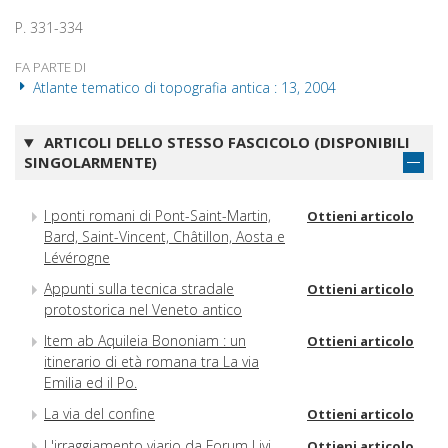
P. 331-334
FA PARTE DI
Atlante tematico di topografia antica : 13, 2004
ARTICOLI DELLO STESSO FASCICOLO (DISPONIBILI
SINGOLARMENTE)
I ponti romani di Pont-Saint-Martin,
Ottieni articolo
Bard, Saint-Vincent, Châtillon, Aosta e
Lévérogne
Appunti sulla tecnica stradale
Ottieni articolo
protostorica nel Veneto antico
Item ab Aquileia Bononiam : un
Ottieni articolo
itinerario di età romana tra La via
Emilia ed il Po.
La via del confine
Ottieni articolo
L'irraggiamento viario da Forum Livi
Ottieni articolo