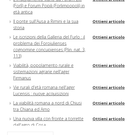
(Forlì) e Forum Popili (Forlimpopoli) in
età antica
Il ponte sull'Ausa a Rimini e la sua
Ottieni articolo
storia
Le iscrizioni della Galleria del Furlo : il
Ottieni articolo
problema dei Foroiulienses
cognomine concupienses (Plin. nat. 3,
113)
Viabilità, popolamento rurale e
Ottieni articolo
sistemazioni agrarie nell'ager
Firmanus
Vie rurali d'età romana nell'ager
Ottieni articolo
Lucensis : nuove acquisizioni
La viabilità romana a nord di Chiusi
Ottieni articolo
tra Chiana ed Arno
Una nuova villa con fronte a torrette
Ottieni articolo
dall'agro di Cosa
La via Latina al IV miglio : Tor Fiscale
Ottieni articolo