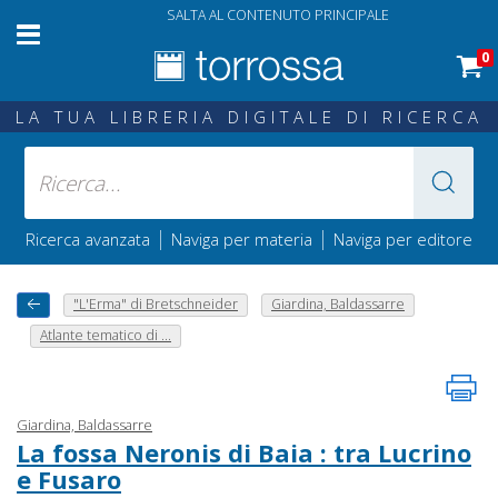
SALTA AL CONTENUTO PRINCIPALE
0
LA TUA LIBRERIA DIGITALE DI RICERCA
|
|
Ricerca avanzata
Naviga per materia
Naviga per editore
"L'Erma" di Bretschneider
Giardina, Baldassarre
Atlante tematico di ...
Giardina, Baldassarre
La fossa Neronis di Baia : tra Lucrino
e Fusaro