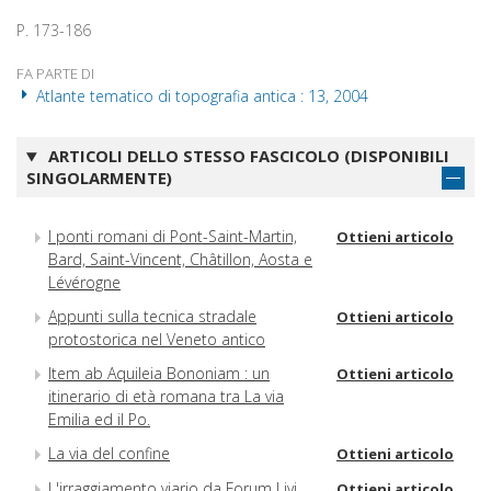
P. 173-186
FA PARTE DI
Atlante tematico di topografia antica : 13, 2004
ARTICOLI DELLO STESSO FASCICOLO (DISPONIBILI
SINGOLARMENTE)
I ponti romani di Pont-Saint-Martin,
Ottieni articolo
Bard, Saint-Vincent, Châtillon, Aosta e
Lévérogne
Appunti sulla tecnica stradale
Ottieni articolo
protostorica nel Veneto antico
Item ab Aquileia Bononiam : un
Ottieni articolo
itinerario di età romana tra La via
Emilia ed il Po.
La via del confine
Ottieni articolo
L'irraggiamento viario da Forum Livi
Ottieni articolo