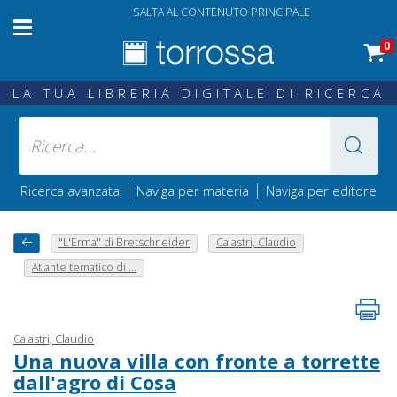
SALTA AL CONTENUTO PRINCIPALE
0
LA TUA LIBRERIA DIGITALE DI RICERCA
|
|
Ricerca avanzata
Naviga per materia
Naviga per editore
"L'Erma" di Bretschneider
Calastri, Claudio
Atlante tematico di ...
Calastri, Claudio
Una nuova villa con fronte a torrette
dall'agro di Cosa