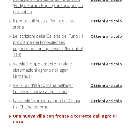
(Forlì) e Forum Popili (Forlimpopoli) in
età antica
Il ponte sull'Ausa a Rimini e la sua
Ottieni articolo
storia
Le iscrizioni della Galleria del Furlo : il
Ottieni articolo
problema dei Foroiulienses
cognomine concupienses (Plin. nat. 3,
113)
Viabilità, popolamento rurale e
Ottieni articolo
sistemazioni agrarie nell'ager
Firmanus
Vie rurali d'età romana nell'ager
Ottieni articolo
Lucensis : nuove acquisizioni
La viabilità romana a nord di Chiusi
Ottieni articolo
tra Chiana ed Arno
Una nuova villa con fronte a torrette dall'agro di
Cosa
La via Latina al IV miglio : Tor Fiscale
Ottieni articolo