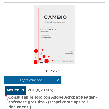
ID: 2519106
Pagina campione
PDF (0,23 Mb)
ARTICOLO
Consultabile solo con Adobe Acrobat Reader -
software gratuito - (
scopri come aprire i
documenti
)