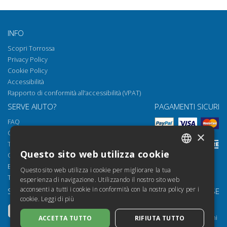
INFO
Scopri Torrossa
Privacy Policy
Cookie Policy
Accessibilità
Rapporto di conformità all'accessibilità (VPAT)
SERVE AIUTO?
PAGAMENTI SICURI
FAQ
Come aprire i nostri documenti
×
Torrossa Reader
Questo sito web utilizza cookie
Condizioni d'uso
ITALIAN
Email:
helpdesk@torrossa.com
Questo sito web utilizza i cookie per migliorare la tua
SPANISH
Tel:
+39 055 5018800
esperienza di navigazione. Utilizzando il nostro sito web
acconsenti a tutti i cookie in conformità con la nostra policy per i
SEGUICI SU
LE NOSTRE RISORSE
FRENCH
cookie.
Leggi di più
Torrossa Info
ENGLISH
Torrossa per Istituzioni
ACCETTA TUTTO
RIFIUTA TUTTO
GERMAN