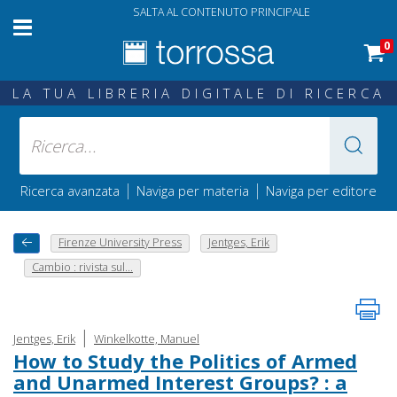
SALTA AL CONTENUTO PRINCIPALE
0
LA TUA LIBRERIA DIGITALE DI RICERCA
|
|
Ricerca avanzata
Naviga per materia
Naviga per editore
Firenze University Press
Jentges, Erik
Cambio : rivista sul...
|
Jentges, Erik
Winkelkotte, Manuel
How to Study the Politics of Armed
and Unarmed Interest Groups? : a