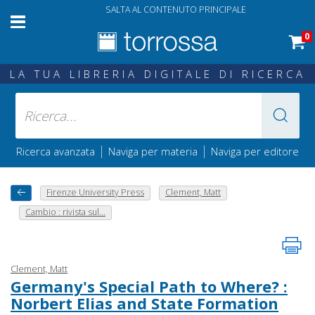
SALTA AL CONTENUTO PRINCIPALE
0
LA TUA LIBRERIA DIGITALE DI RICERCA
|
|
Ricerca avanzata
Naviga per materia
Naviga per editore
Firenze University Press
Clement, Matt
Cambio : rivista sul...
Clement, Matt
Germany's Special Path to Where? :
Norbert Elias and State Formation