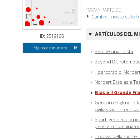
FORMA PARTE DE
Cambio : rivista sulle t
ARTÍCULOS DEL M
ID: 2519106
Página de muestra
Perché una rivista
Beyond Dichotomous T
Il percorso di Norbert
Norbert Elias as a Te
Elias e il Grande Fr
Genitori e figli nell
civilizzazione teorizza
Sport, gender, corpo 
pensiero combinator
Il revival della morte