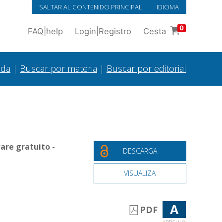
SALTAR AL CONTENIDO PRINCIPAL
IDIOMA
0
FAQ
|
help
Login
|
Registro
Cesta
ada
|
Buscar por materia
|
Buscar por editorial
are gratuito -
DESCARGA
VISUALIZA
A
PDF