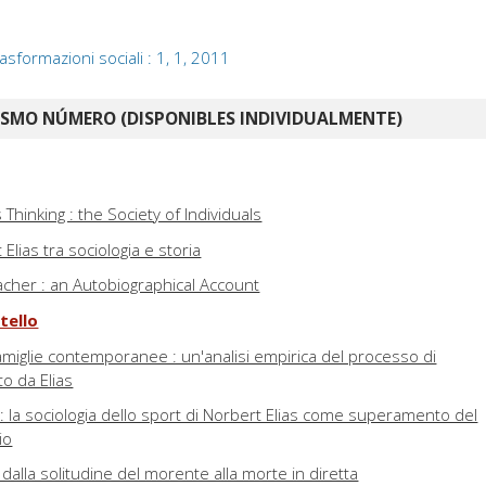
rasformazioni sociali : 1, 1, 2011
ISMO NÚMERO (DISPONIBLES INDIVIDUALMENTE)
hinking : the Society of Individuals
 Elias tra sociologia e storia
acher : an Autobiographical Account
atello
e famiglie contemporanee : un'analisi empirica del processo di
to da Elias
: la sociologia dello sport di Norbert Elias come superamento del
io
 : dalla solitudine del morente alla morte in diretta