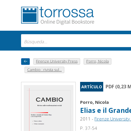
Firenze University Press
Porro, Nicola
Cambio : rivista sul...
PDF (0,23 
ARTÍCULO
Porro, Nicola
Elias e il Grand
2011 -
Firenze University
P. 37-54