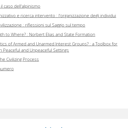
 il caso dell'alpinismo
zativo e ricerca intervento : l'organizzazione degli individui
ilizzazione : riflessioni sul Saggio sul tempo
th to Where? : Norbert Elias and State Formation
itics of Armed and Unarmed Interest Groups? : a Toolbox for
 in Peaceful and Unpeaceful Settings
he Civilizing Process
 numero