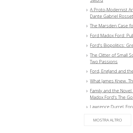
Sword
A Proto-Modernist Art
Dante Gabriel Rosset
The Marsden Case fo
Ford Madox Ford: Publ
Ford's Biopolitics: 
The Clitter of Small 
Two Passions
Ford, England and t
What James Knew. Th
Family and the Nove
Madox Ford's The Go
Lawrence Durrel, Fo
The Mad Woman we L
MOSTRA ALTRO
Ford Madox Ford, Stel