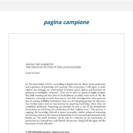
 Ford?
he Good Soldier
pagina campione
e: The Spaces of Fiction in The Good Soldier
er Simulacra in The Good Soldier
es and Freudian unheimlich in The Good Soldier