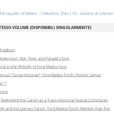
republic of letters. - ( Heuresis. [Sez.] 16.: Sezione di scienze le
TESSO VOLUME (DISPONIBILI SINGOLARMENTE)
 Bradbury
odernism: War, Time, and Parade's End
ce in the Writings of Ford Madox Ford
" versus "Social Historian": Ford Madox Ford's Historic Sense
s" ?
Front
: Rethinking the Canon as a Trans-Historical Textual Community
ife and the Literary Canon: Ford Madox Ford's Mightier than the