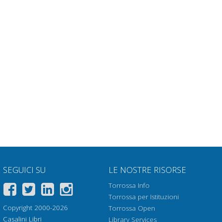
SEGUICI SU
LE NOSTRE RISORSE
Torrossa Info
Torrossa per Istituzioni
Copyright 2000-2026
Torrossa Open
Casalini Libri
Library Services