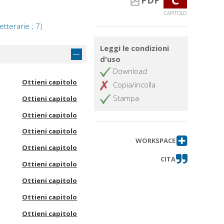
PDF
CAPITOLO
tterarie ; 7)
Leggi le condizioni
d'uso
Download
Ottieni capitolo
Copia/incolla
Stampa
Ottieni capitolo
Ottieni capitolo
Ottieni capitolo
WORKSPACE
Ottieni capitolo
CITA
Ottieni capitolo
Ottieni capitolo
Ottieni capitolo
Ottieni capitolo