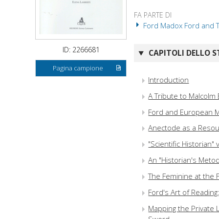
FA PARTE DI
Ford Madox Ford and The 
ID: 2266681
CAPITOLI DELLO S
Pagina campione
Introduction
A Tribute to Malcolm
Ford and European M
Anectode as a Resour
"Scientific Historian
An "Historian's Metod
The Feminine at the 
Ford's Art of Reading
Mapping the Private L