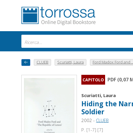
CLUEB
Scuriatti, Laura
Ford Madox Ford and ..
PDF (0,07 
CAPITOLO
Scuriatti, Laura
Hiding the Narr
Soldier
2002 -
CLUEB
P. [1-7] [7]