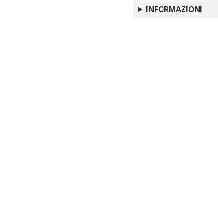
How Should We Read
INFORMAZIONI
A Hidden Tragedy: T
Hiding the Narrativ
Photography and Oth
Language Disturbanc