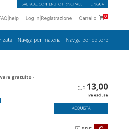
SALTA AL CONTENUTO PRINCIPALE
LINGUA
0
FAQ
|
help
Log in
|
Registrazione
Carrello
anzata
|
Naviga per materia
|
Naviga per editore
ware gratuito -
13,00
EUR
Iva esclusa
d
ACQUISTA
C