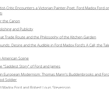
ist-Critic Encounters a Victorian Painter-Poet. Ford Madox Ford o
ti
r the Canon
ishing and Publicity
Great Trade Route and the Philosophy of the Kitchen Garden
Sounds: Desire and the Audible in Ford Madox Ford's A Call; the Tal
he American Scene
e "Saddest Story" of Ford and James
l in European Modernism: Thomas Mann's Buddenbrooks and For
od Soldier
rd Madox Ford and Robert Louis Stevenson
ove. Ford Madox Ford, Rebecca West and Henry James
la Bowen, Jean Rhys, Jean Lenglet: Quartet whit Variations