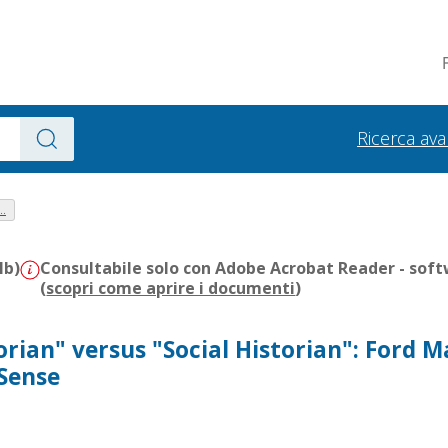
Ricerca av
.
Mb)
Consultabile solo con Adobe Acrobat Reader - soft
(
scopri come aprire i documenti
)
torian" versus "Social Historian": Ford 
 Sense