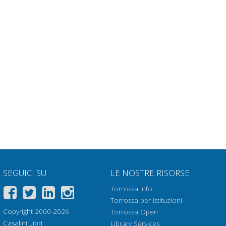
SEGUICI SU
LE NOSTRE RISORSE
Torrossa Info
Torrossa per Istituzioni
Copyright 2000-2026
Torrossa Open
Casalini Libri
Library Services