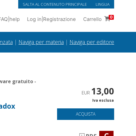
SALTA AL CONTENUTO PRINCIPALE
LINGUA
0
FAQ
|
help
Log in
|
Registrazione
Carrello
anzata
|
Naviga per materia
|
Naviga per editore
ware gratuito -
13,00
EUR
Iva esclusa
Madox
ACQUISTA
C