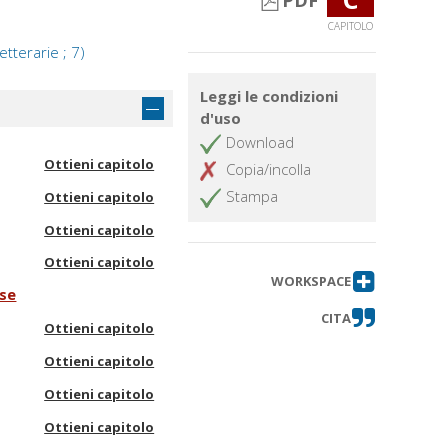
PDF
CAPITOLO
tterarie ; 7)
Leggi le condizioni
d'uso
Download
Ottieni capitolo
Copia/incolla
Stampa
Ottieni capitolo
Ottieni capitolo
Ottieni capitolo
WORKSPACE
nse
CITA
Ottieni capitolo
Ottieni capitolo
Ottieni capitolo
Ottieni capitolo