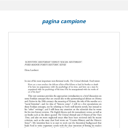
 Ford?
he Good Soldier
pagina campione
 The Spaces of Fiction in The Good Soldier
er Simulacra in The Good Soldier
es and Freudian unheimlich in The Good Soldier