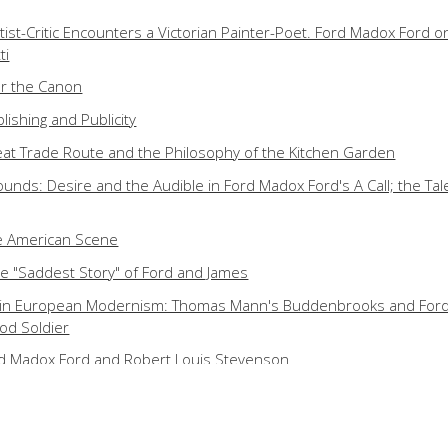
ist-Critic Encounters a Victorian Painter-Poet. Ford Madox Ford o
ti
r the Canon
ishing and Publicity
Great Trade Route and the Philosophy of the Kitchen Garden
Sounds: Desire and the Audible in Ford Madox Ford's A Call; the Tal
he American Scene
e "Saddest Story" of Ford and James
l in European Modernism: Thomas Mann's Buddenbrooks and For
od Soldier
rd Madox Ford and Robert Louis Stevenson
ove. Ford Madox Ford, Rebecca West and Henry James
la Bowen, Jean Rhys, Jean Lenglet: Quartet whit Variations