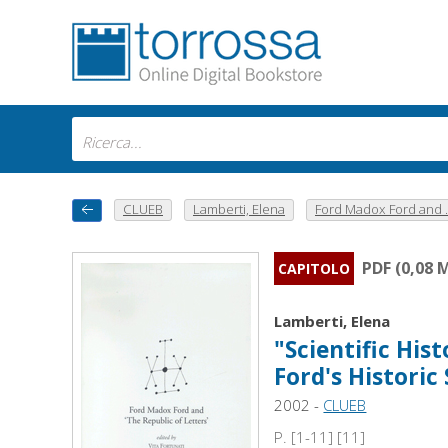
CLUEB
Lamberti, Elena
Ford Madox Ford and ..
PDF (0,08 
CAPITOLO
Lamberti, Elena
"Scientific His
Ford's Historic
2002 -
CLUEB
P. [1-11] [11]