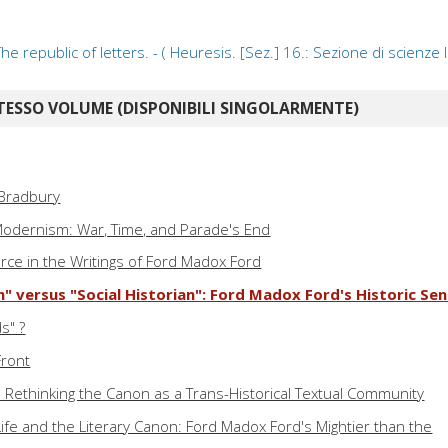
republic of letters. - ( Heuresis. [Sez.] 16.: Sezione di scienze le
TESSO VOLUME (DISPONIBILI SINGOLARMENTE)
 Bradbury
odernism: War, Time, and Parade's End
ce in the Writings of Ford Madox Ford
an" versus "Social Historian": Ford Madox Ford's Historic Se
s" ?
Front
: Rethinking the Canon as a Trans-Historical Textual Community
ife and the Literary Canon: Ford Madox Ford's Mightier than the