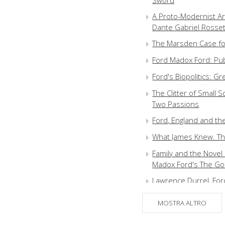
Sword
A Proto-Modernist Art
Dante Gabriel Rosset
The Marsden Case fo
Ford Madox Ford: Publ
Ford's Biopolitics: 
The Clitter of Small 
Two Passions
Ford, England and t
What James Knew. Th
Family and the Nove
Madox Ford's The Go
Lawrence Durrel, Fo
The Mad Woman we L
MOSTRA ALTRO
Ford Madox Ford, Stel