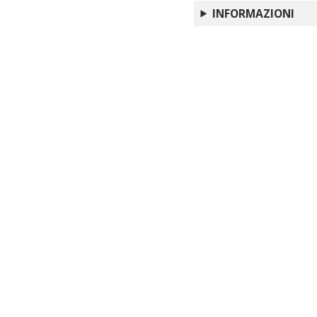
How Should We Read
INFORMAZIONI
A Hidden Tragedy: T
Hiding the Narrative:
Photography and Oth
Language Disturbanc