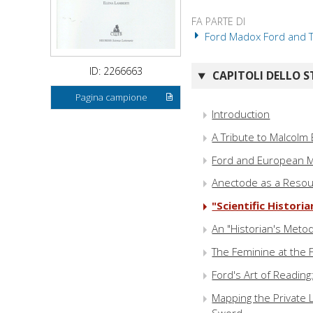
FA PARTE DI
Ford Madox Ford and The 
ID: 2266663
CAPITOLI DELLO S
Pagina campione
Introduction
A Tribute to Malcolm
Ford and European M
Anectode as a Resour
"Scientific Histori
An "Historian's Metod
The Feminine at the 
Ford's Art of Reading
Mapping the Private L