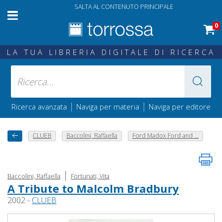
SALTA AL CONTENUTO PRINCIPALE
0
LA TUA LIBRERIA DIGITALE DI RICERCA
|
|
Ricerca avanzata
Naviga per materia
Naviga per editore
CLUEB
Baccolini, Raffaella
Ford Madox Ford and ...
|
Baccolini, Raffaella
Fortunati, Vita
A Tribute to Malcolm Bradbury
2002 -
CLUEB