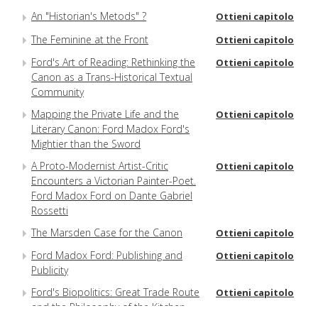
An "Historian's Metods" ?
Ottieni capitolo
The Feminine at the Front
Ottieni capitolo
Ford's Art of Reading: Rethinking the
Ottieni capitolo
Canon as a Trans-Historical Textual
Community
Mapping the Private Life and the
Ottieni capitolo
Literary Canon: Ford Madox Ford's
Mightier than the Sword
A Proto-Modernist Artist-Critic
Ottieni capitolo
Encounters a Victorian Painter-Poet.
Ford Madox Ford on Dante Gabriel
Rossetti
The Marsden Case for the Canon
Ottieni capitolo
Ford Madox Ford: Publishing and
Ottieni capitolo
Publicity
Ford's Biopolitics: Great Trade Route
Ottieni capitolo
and the Philosophy of the Kitchen