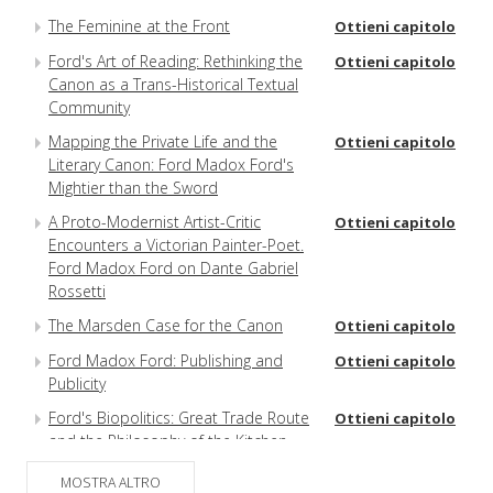
The Feminine at the Front
Ottieni capitolo
Ford's Art of Reading: Rethinking the
Ottieni capitolo
Canon as a Trans-Historical Textual
Community
Mapping the Private Life and the
Ottieni capitolo
Literary Canon: Ford Madox Ford's
Mightier than the Sword
A Proto-Modernist Artist-Critic
Ottieni capitolo
Encounters a Victorian Painter-Poet.
Ford Madox Ford on Dante Gabriel
Rossetti
The Marsden Case for the Canon
Ottieni capitolo
Ford Madox Ford: Publishing and
Ottieni capitolo
Publicity
Ford's Biopolitics: Great Trade Route
Ottieni capitolo
and the Philosophy of the Kitchen
Garden
MOSTRA ALTRO