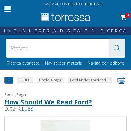
SALTA AL CONTENUTO PRINCIPALE
0
LA TUA LIBRERIA DIGITALE DI RICERCA
|
|
Ricerca avanzata
Naviga per materia
Naviga per editore
CLUEB
Poole, Roger
Ford Madox Ford and ...
Poole, Roger
How Should We Read Ford?
2002 -
CLUEB