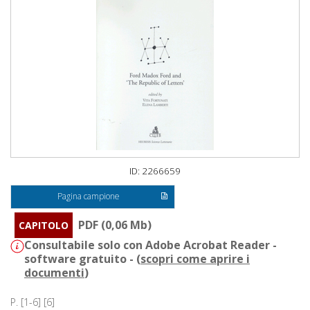
ID: 2266659
Pagina campione
PDF (0,06 Mb)
CAPITOLO
Consultabile solo con Adobe Acrobat Reader -
software gratuito - (
scopri come aprire i
documenti
)
P. [1-6] [6]