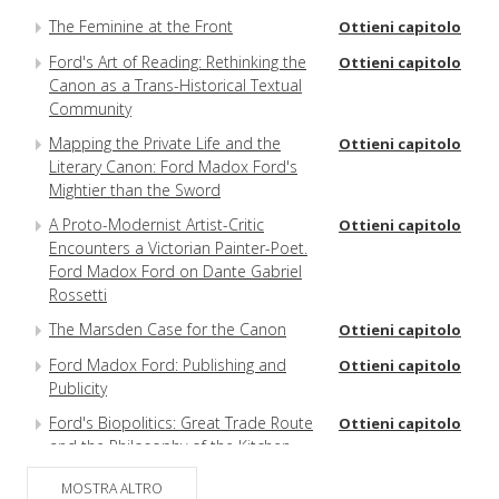
The Feminine at the Front
Ottieni capitolo
Ford's Art of Reading: Rethinking the
Ottieni capitolo
Canon as a Trans-Historical Textual
Community
Mapping the Private Life and the
Ottieni capitolo
Literary Canon: Ford Madox Ford's
Mightier than the Sword
A Proto-Modernist Artist-Critic
Ottieni capitolo
Encounters a Victorian Painter-Poet.
Ford Madox Ford on Dante Gabriel
Rossetti
The Marsden Case for the Canon
Ottieni capitolo
Ford Madox Ford: Publishing and
Ottieni capitolo
Publicity
Ford's Biopolitics: Great Trade Route
Ottieni capitolo
and the Philosophy of the Kitchen
Garden
MOSTRA ALTRO