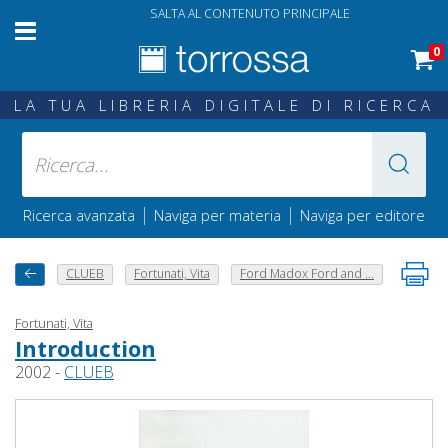
SALTA AL CONTENUTO PRINCIPALE
0
LA TUA LIBRERIA DIGITALE DI RICERCA
|
|
Ricerca avanzata
Naviga per materia
Naviga per editore
CLUEB
Fortunati, Vita
Ford Madox Ford and ...
Fortunati, Vita
Introduction
2002 -
CLUEB