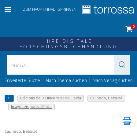
ZUM HAUPTINHALT SPRINGEN
0
IHRE DIGITALE
FORSCHUNGSBUCHHANDLUNG
|
|
Erweiterte Suche
Nach Thema suchen
Nach Verlag suchen
Edicions de la Universitat de Lleida
Caunedo, Betsabé
Imago temporis : Med...
Caunedo, Betsabé