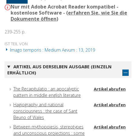
Nur mit Adobe Acrobat Reader kompatibel -
kostenlose Software - (
erfahren Sie, wie Sie die
Dokumente öffnen
)
239-255 p.
IST TEIL VON
Imago temporis : Medium Aevum : 13, 2019
ARTIKEL AUS DERSELBEN AUSGABE (EINZELN
ERHÄLTLICH)
The Recapitulatio : an apocalyptic
Artikel abrufen
pattern in middle english literature
Hagiography and national
Artikel abrufen
consciousness : the case of Sant
Beuno of Wales
Between mythopoiesis, stereotypes
Artikel abrufen
and unconscious projections : some