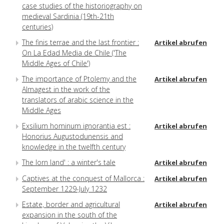
case studies of the historiography on
medieval Sardinia (19th-21th
centuries)
The finis terrae and the last frontier :
Artikel abrufen
On La Edad Media de Chile ('The
Middle Ages of Chile')
The importance of Ptolemy and the
Artikel abrufen
Almagest in the work of the
translators of arabic science in the
Middle Ages
Exsilium hominum ignorantia est :
Artikel abrufen
Honorius Augustodunensis and
knowledge in the twelfth century
The lorn land' : a winter's tale
Artikel abrufen
Captives at the conquest of Mallorca :
Artikel abrufen
September 1229-July 1232
Estate, border and agricultural
Artikel abrufen
expansion in the south of the