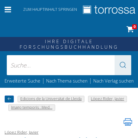
ZUM HAUPTINHALT SPRINGEN
0
IHRE DIGITALE
FORSCHUNGSBUCHHANDLUNG
|
|
Erweiterte Suche
Nach Thema suchen
Nach Verlag suchen
Edicions de la Universitat de Lleida
López Rider, Javier
Imago temporis : Med...
López Rider, Javier