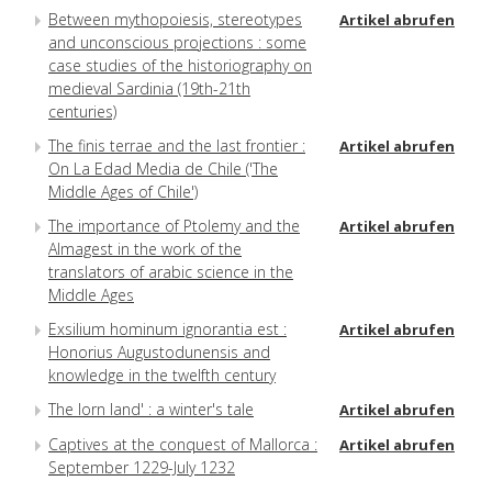
Between mythopoiesis, stereotypes
Artikel abrufen
and unconscious projections : some
case studies of the historiography on
medieval Sardinia (19th-21th
centuries)
The finis terrae and the last frontier :
Artikel abrufen
On La Edad Media de Chile ('The
Middle Ages of Chile')
The importance of Ptolemy and the
Artikel abrufen
Almagest in the work of the
translators of arabic science in the
Middle Ages
Exsilium hominum ignorantia est :
Artikel abrufen
Honorius Augustodunensis and
knowledge in the twelfth century
The lorn land' : a winter's tale
Artikel abrufen
Captives at the conquest of Mallorca :
Artikel abrufen
September 1229-July 1232