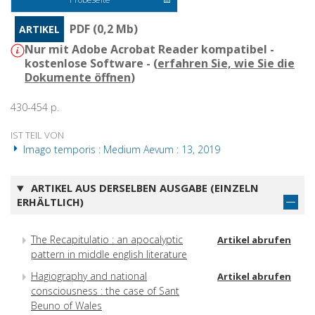
PDF (0,2 Mb)
ARTIKEL
Nur mit Adobe Acrobat Reader kompatibel -
kostenlose Software - (
erfahren Sie, wie Sie die
Dokumente öffnen
)
430-454 p.
IST TEIL VON
Imago temporis : Medium Aevum : 13, 2019
ARTIKEL AUS DERSELBEN AUSGABE (EINZELN
ERHÄLTLICH)
The Recapitulatio : an apocalyptic
Artikel abrufen
pattern in middle english literature
Hagiography and national
Artikel abrufen
consciousness : the case of Sant
Beuno of Wales