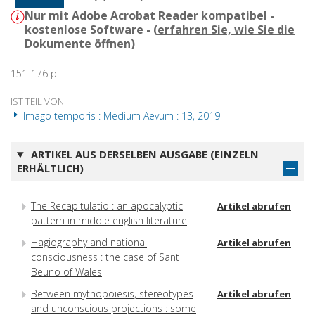
Nur mit Adobe Acrobat Reader kompatibel -
kostenlose Software - (
erfahren Sie, wie Sie die
Dokumente öffnen
)
151-176 p.
IST TEIL VON
Imago temporis : Medium Aevum : 13, 2019
ARTIKEL AUS DERSELBEN AUSGABE (EINZELN
ERHÄLTLICH)
The Recapitulatio : an apocalyptic
Artikel abrufen
pattern in middle english literature
Hagiography and national
Artikel abrufen
consciousness : the case of Sant
Beuno of Wales
Between mythopoiesis, stereotypes
Artikel abrufen
and unconscious projections : some