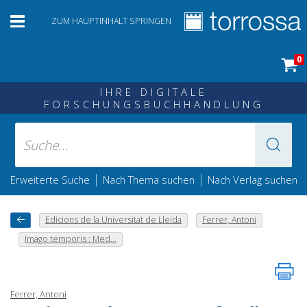
ZUM HAUPTINHALT SPRINGEN
0
IHRE DIGITALE
FORSCHUNGSBUCHHANDLUNG
|
|
Erweiterte Suche
Nach Thema suchen
Nach Verlag suchen
Edicions de la Universitat de Lleida
Ferrer, Antoni
Imago temporis : Med...
Ferrer, Antoni