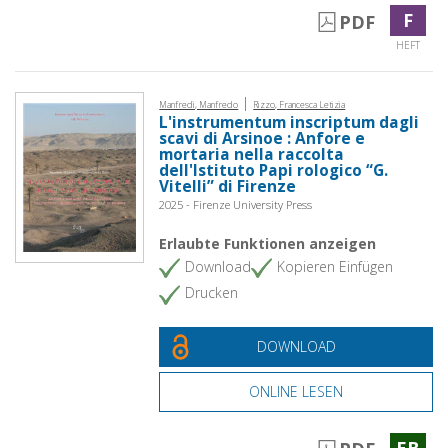
F
PDF
HEFT
|
Manfredi, Manfredo
Rizzo, Francesca Letizia
L'instrumentum inscriptum dagli
scavi di Arsinoe : Anfore e
mortaria nella raccolta
dell'Istituto Papi rologico “G.
Vitelli” di Firenze
2025 - Firenze University Press
Erlaubte Funktionen anzeigen
Download
Kopieren Einfügen
Drucken
DOWNLOAD
ONLINE LESEN
EB