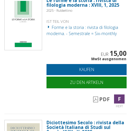
Le forme e la storia : rivista di
filologia moderna : XVIII, 1, 2025
2025 - Rubbettino
IST TEIL VON
Forme e la storia : rivista di filologia
moderna. - Semestrale = Six-monthly
15,00
EUR
MwSt ausgenomen
KAUFEN
ZU DEN ARTIKELN
F
PDF
HEFT
Diciottesimo Secolo : rivista della
Società Italiana di Studi sul