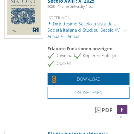
Secolo XVIII : X, 2025
2025 - Firenze University Press
IST TEIL VON
Diciottesimo Secolo : rivista della
Società Italiana di Studi sul Secolo XVIII. -
Annuale = Annual
Erlaubte Funktionen anzeigen
Download
Kopieren Einfügen
Drucken
DOWNLOAD
ONLINE LESEN
F
PDF
HEFT
Studia historica : historia