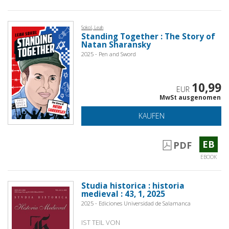
Sokol, Leah
Standing Together : The Story of
Natan Sharansky
2025 - Pen and Sword
10,99
EUR
MwSt ausgenomen
KAUFEN
EB
PDF
EBOOK
Studia historica : historia
medieval : 43, 1, 2025
2025 - Ediciones Universidad de Salamanca
IST TEIL VON