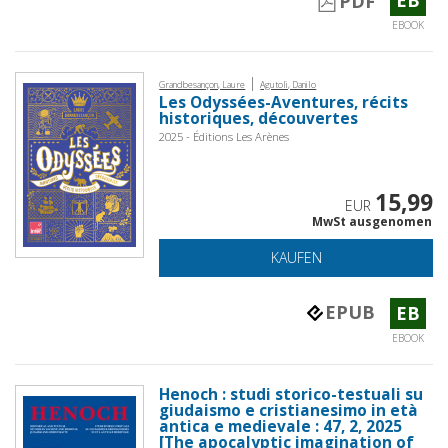
PDF
EBOOK
|
Grandbesançon, Laure
Agutoli, Danilo
Les Odyssées-Aventures, récits
historiques, découvertes
2025 - Éditions Les Arènes
15,99
EUR
MwSt ausgenomen
KAUFEN
EPUB
EB
EBOOK
Henoch : studi storico-testuali su
giudaismo e cristianesimo in età
antica e medievale : 47, 2, 2025
[The apocalyptic imagination of