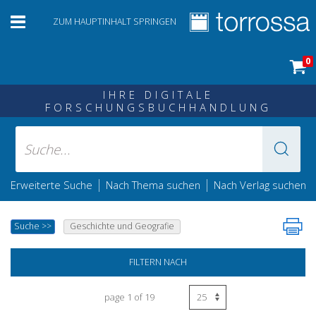
ZUM HAUPTINHALT SPRINGEN
0
IHRE DIGITALE
FORSCHUNGSBUCHHANDLUNG
|
|
Erweiterte Suche
Nach Thema suchen
Nach Verlag suchen
Suche
>>
Geschichte und Geografie
FILTERN NACH
page 1 of 19