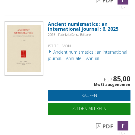
PDF
HEFT
Ancient numismatics : an
international journal : 6, 2025
2025 - Fabrizio Serra Editore
IST TEIL VON
Ancient numismatics : an international
journal. - Annuale = Annual
85,00
EUR
MwSt ausgenomen
KAUFEN
ZU DEN ARTIKELN
F
PDF
HEFT