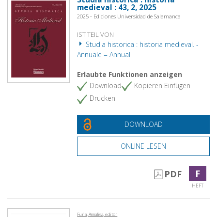
medieval : 43, 2, 2025
2025 - Ediciones Universidad de Salamanca
IST TEIL VON
Studia historica : historia medieval. -
Annuale = Annual
Erlaubte Funktionen anzeigen
Download
Kopieren Einfügen
Drucken
DOWNLOAD
ONLINE LESEN
F
PDF
HEFT
Furia, Annalisa, editor