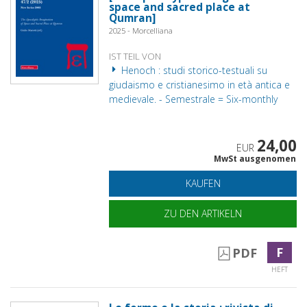
space and sacred place at
Qumran]
2025 - Morcelliana
IST TEIL VON
Henoch : studi storico-testuali su
giudaismo e cristianesimo in età antica e
medievale. - Semestrale = Six-monthly
24,00
EUR
MwSt ausgenomen
KAUFEN
ZU DEN ARTIKELN
F
PDF
HEFT