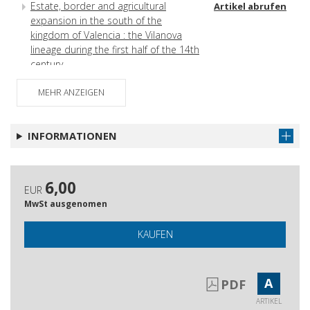
Estate, border and agricultural
Artikel abrufen
expansion in the south of the
kingdom of Valencia : the Vilanova
lineage during the first half of the 14th
century
Memory, medicine and childhood in
Artikel abrufen
MEHR ANZEIGEN
Middle Age.
Primary education in medieval Castile
Artikel abrufen
INFORMATIONEN
Presence and persistence of catalan cultural
patterns in the kingdom of Sardinia through an
interdisciplinary psycho-social study of the 'corts'
6,00
EUR
Assaults, murders, insults and
Artikel abrufen
MwSt ausgenomen
blasphemies : rural violence in the
farmlands of Cordoba in the late
KAUFEN
Middle Ages
Colored as its creators intended :
Artikel abrufen
painted maps in the 1513 edition of
A
PDF
Ptolemy's 'Geography'
ARTIKEL
New perspectives for the