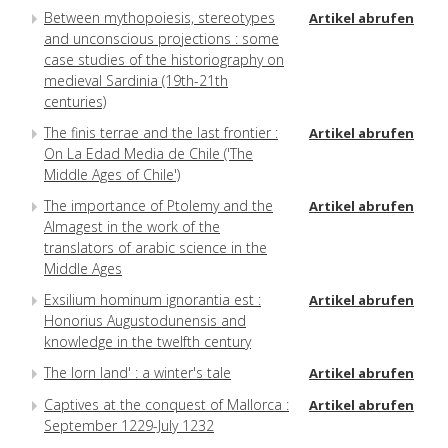
Between mythopoiesis, stereotypes
Artikel abrufen
and unconscious projections : some
case studies of the historiography on
medieval Sardinia (19th-21th
centuries)
The finis terrae and the last frontier :
Artikel abrufen
On La Edad Media de Chile ('The
Middle Ages of Chile')
The importance of Ptolemy and the
Artikel abrufen
Almagest in the work of the
translators of arabic science in the
Middle Ages
Exsilium hominum ignorantia est :
Artikel abrufen
Honorius Augustodunensis and
knowledge in the twelfth century
The lorn land' : a winter's tale
Artikel abrufen
Captives at the conquest of Mallorca :
Artikel abrufen
September 1229-July 1232