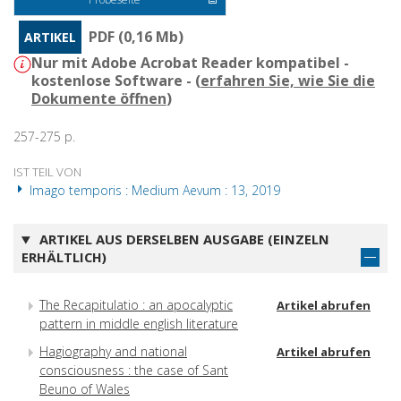
PDF (0,16 Mb)
ARTIKEL
Nur mit Adobe Acrobat Reader kompatibel -
kostenlose Software - (
erfahren Sie, wie Sie die
Dokumente öffnen
)
257-275 p.
IST TEIL VON
Imago temporis : Medium Aevum : 13, 2019
ARTIKEL AUS DERSELBEN AUSGABE (EINZELN
ERHÄLTLICH)
The Recapitulatio : an apocalyptic
Artikel abrufen
pattern in middle english literature
Hagiography and national
Artikel abrufen
consciousness : the case of Sant
Beuno of Wales