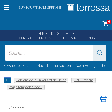
ZUM HAUPTINHALT SPRINGEN
0
IHRE DIGITALE
FORSCHUNGSBUCHHANDLUNG
|
|
Erweiterte Suche
Nach Thema suchen
Nach Verlag suchen
Edicions de la Universitat de Lleida
Sini, Giovanna
Imago temporis : Med...
Sini, Giovanna