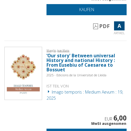
KAUFEN
A
PDF
ARTIKEL
Moeglin, Jean-Marie
‘Our story' Between universal
History and national History :
From Eusebiu of Caesarea to
Bossuet
2025 - Edicions de la Universitat de Lleida
IST TEIL VON
Imago temporis : Medium Aevum : 19,
2025
6,00
EUR
MwSt ausgenomen