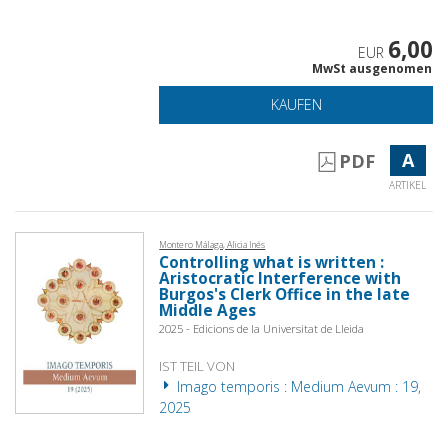
6,00
EUR
MwSt ausgenomen
KAUFEN
A
PDF
ARTIKEL
Montero Málaga, Alicia Inés
Controlling what is written :
Aristocratic Interference with
Burgos's Clerk Office in the late
Middle Ages
2025 - Edicions de la Universitat de Lleida
IST TEIL VON
Imago temporis : Medium Aevum : 19,
2025