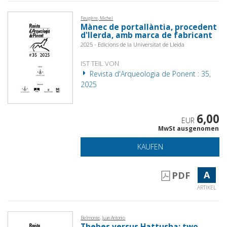
Feugère, Michel
Mànec de portallàntia, procedent
d'Ilerda, amb marca de fabricant
2025 - Edicions de la Universitat de Lleida
IST TEIL VON
Revista d'Arqueologia de Ponent : 35,
2025
6,00
EUR
MwSt ausgenomen
KAUFEN
A
PDF
ARTIKEL
Belmonte, Juan Antonio
Thebes versus Hattusha: two