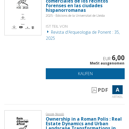
comerciales de los recintos
forenses en las ciudades
hispanorromanas
2025 - Edicions de la Universitat de Lleida
IST TEIL VON
Revista d'Arqueologia de Ponent : 35,
2025
6,00
EUR
MwSt ausgenomen
KAUFEN
A
PDF
ARTIKEL
Cecconi, Niccolò
Ownership in a Roman Polis : Real
Estate Dynamics and Urban
Landscape Transformations in