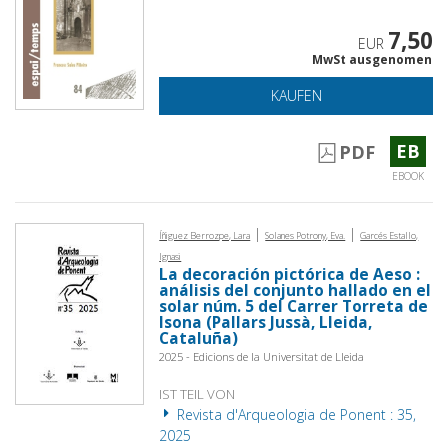
7,50
EUR
MwSt ausgenomen
KAUFEN
EB
PDF
EBOOK
|
|
Íñiguez Berrozpe, Lara
Solanes Potrony, Eva.
Garcés Estallo,
Ignasi
La decoración pictórica de Aeso :
análisis del conjunto hallado en el
solar núm. 5 del Carrer Torreta de
Isona (Pallars Jussà, Lleida,
Cataluña)
2025 - Edicions de la Universitat de Lleida
IST TEIL VON
Revista d'Arqueologia de Ponent : 35,
2025