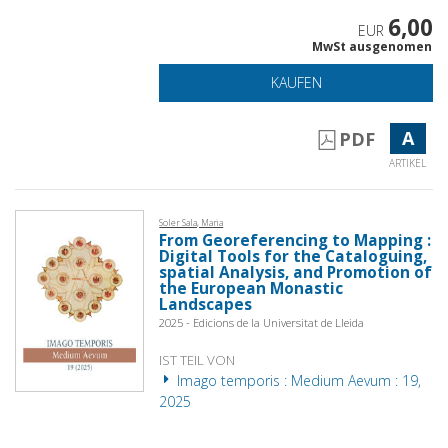
6,00
EUR
MwSt ausgenomen
KAUFEN
A
PDF
ARTIKEL
Soler Sala, Maria
From Georeferencing to Mapping :
Digital Tools for the Cataloguing,
spatial Analysis, and Promotion of
the European Monastic
Landscapes
2025 - Edicions de la Universitat de Lleida
IST TEIL VON
Imago temporis : Medium Aevum : 19,
2025