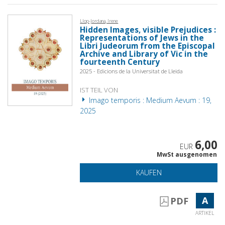
Llop-Jordana, Irene
Hidden Images, visible Prejudices :
Representations of Jews in the
Libri Judeorum from the Episcopal
Archive and Library of Vic in the
fourteenth Century
2025 - Edicions de la Universitat de Lleida
IST TEIL VON
Imago temporis : Medium Aevum : 19,
2025
6,00
EUR
MwSt ausgenomen
KAUFEN
A
PDF
ARTIKEL