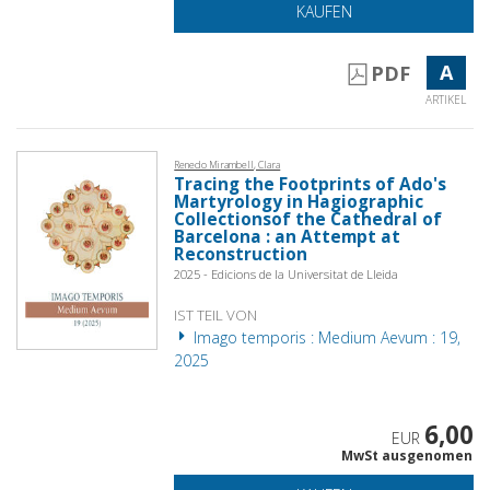
KAUFEN
A
PDF
ARTIKEL
Renedo Mirambell, Clara
Tracing the Footprints of Ado's
Martyrology in Hagiographic
Collectionsof the Cathedral of
Barcelona : an Attempt at
Reconstruction
2025 - Edicions de la Universitat de Lleida
IST TEIL VON
Imago temporis : Medium Aevum : 19,
2025
6,00
EUR
MwSt ausgenomen