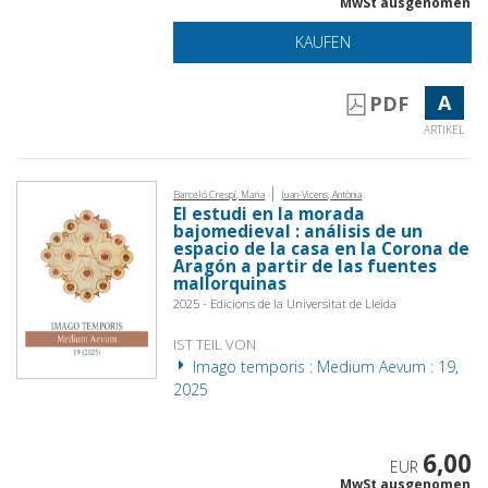
MwSt ausgenomen
KAUFEN
A
PDF
ARTIKEL
|
Barceló Crespí, Maria
Juan-Vicens, Antònia
El estudi en la morada
bajomedieval : análisis de un
espacio de la casa en la Corona de
Aragón a partir de las fuentes
mallorquinas
2025 - Edicions de la Universitat de Lleida
IST TEIL VON
Imago temporis : Medium Aevum : 19,
2025
6,00
EUR
MwSt ausgenomen