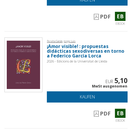
EB
PDF
EBOOK
Peralta Gaitán, Jorge Luis
¡Amor visible! : propuestas
didácticas sexodiversas en torno
a Federico García Lorca
2026 - Edicions de la Universitat de Lleida
5,10
EUR
MwSt ausgenomen
KAUFEN
EB
PDF
EBOOK