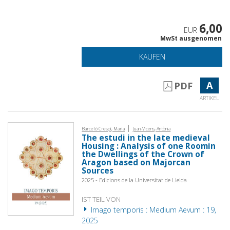
6,00
EUR
MwSt ausgenomen
KAUFEN
A
PDF
ARTIKEL
|
Barceló Crespí, Maria
Juan-Vicens, Antònia
The estudi in the late medieval
Housing : Analysis of one Roomin
the Dwellings of the Crown of
Aragon based on Majorcan
Sources
2025 - Edicions de la Universitat de Lleida
IST TEIL VON
Imago temporis : Medium Aevum : 19,
2025