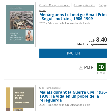
|
|
González Munsó, Leonci, author
Acebrón, Julián, editor
Baró, A.,
editor
Menàrguens i el metge Amali Prim
i Seguí : notícies, 1906-1909
2026 - Edicions de la Universitat de Lleida
8,40
EUR
MwSt ausgenomen
KAUFEN
EB
PDF
EBOOK
Sales Piñero, Francesc
Maials durant la Guerra Civil 1936-
1938 : la vida en un poble de la
rereguarda
2026 - Edicions de la Universitat de Lleida