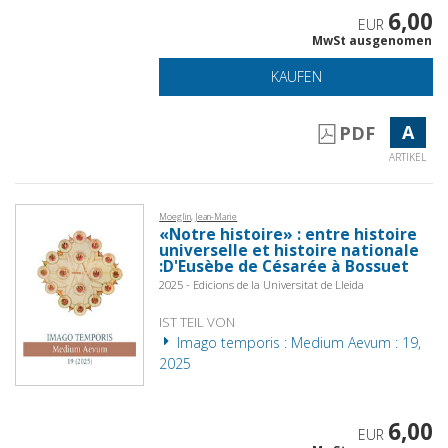
6,00
EUR
MwSt ausgenomen
KAUFEN
A
PDF
ARTIKEL
Moeglin, Jean-Marie
«Notre histoire» : entre histoire
universelle et histoire nationale
:D'Eusèbe de Césarée à Bossuet
2025 - Edicions de la Universitat de Lleida
IST TEIL VON
Imago temporis : Medium Aevum : 19,
2025
6,00
EUR