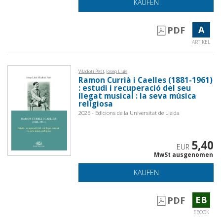
KAUFEN
A
PDF
ARTIKEL
Viladot i Petit, Josep Lluís
Ramon Currià i Caelles (1881-1961)
: estudi i recuperació del seu
llegat musical : la seva música
religiosa
2025 - Edicions de la Universitat de Lleida
5,40
EUR
MwSt ausgenomen
KAUFEN
EB
PDF
EBOOK